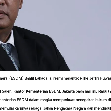
ral (ESDM) Bahlil Lahadalia, resmi melantik Rilke Jeffri Huw
 Saleh, Kantor Kementerian ESDM, Jakarta pada hari ini, Rabu (
ementerian ESDM dalam rangka memperkuat penegakan hukum di s
a memulai karirnya sebagai Jaksa Pengacara Negara dan menduduki 