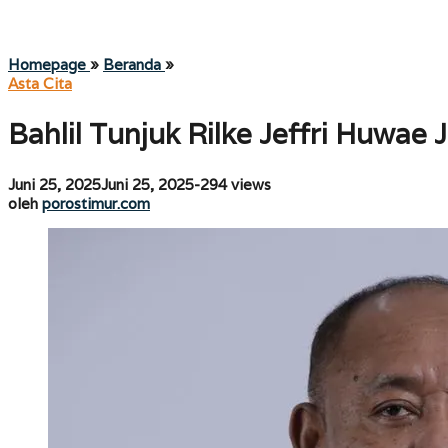
Bahlil
Homepage
»
Beranda
»
Tunjuk
Asta Cita
Rilke
Jeffri
Bahlil Tunjuk Rilke Jeffri Huwa
Huwae
Jadi
Dirjen
oleh
Juni 25, 2025
Juni 25, 2025
-
294 views
Gakkum
porostimur.com
oleh
porostimur.com
ESDM