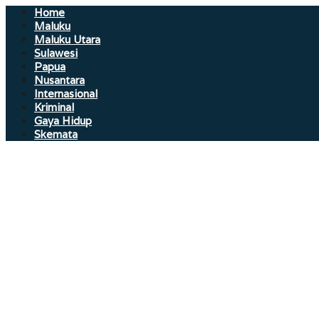
Home
Maluku
Maluku Utara
Sulawesi
Papua
Nusantara
Internasional
Kriminal
Gaya Hidup
Skemata