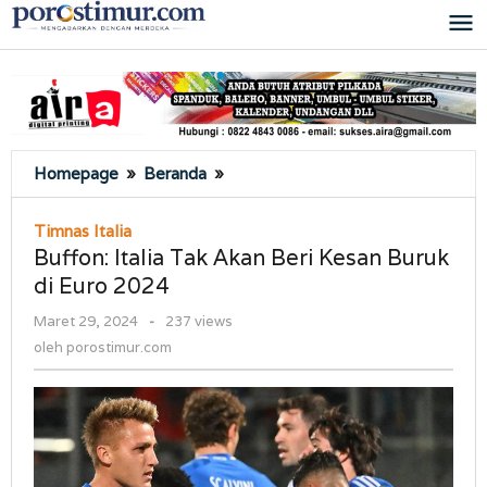
Lewati
ke
konten
Buffon:
Homepage
»
Beranda
»
Italia
Tak
Timnas Italia
Akan
Buffon: Italia Tak Akan Beri Kesan Buruk
Beri
di Euro 2024
Kesan
Buruk
oleh
Maret 29, 2024
-
237 views
di
porostimur.com
oleh
porostimur.com
Euro
2024