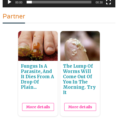
00:00
00:30
Partner
Fungus Is A
The Lump Of
Parasite, And
Worms Will
It Dies From A
Come Out Of
Drop Of
You In The
Plain...
Morning. Try
It
More details
More details