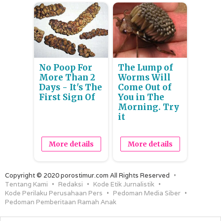
No Poop For
The Lump of
More Than 2
Worms Will
Days - It's The
Come Out of
First Sign Of
You in The
Morning. Try
it
More details
More details
Copyright © 2020 porostimur.com All Rights Reserved
Tentang Kami
Redaksi
Kode Etik Jurnalistik
Kode Perilaku Perusahaan Pers
Pedoman Media Siber
Pedoman Pemberitaan Ramah Anak