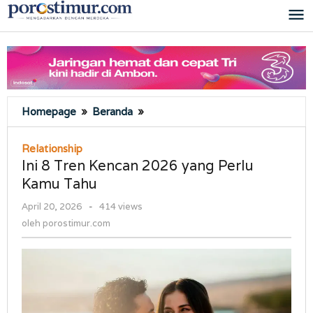
Lewati
ke
konten
Ini
Homepage
»
Beranda
»
8
Tren
Relationship
Kencan
Ini 8 Tren Kencan 2026 yang Perlu
2026
Kamu Tahu
yang
Perlu
oleh
April 20, 2026
-
414 views
Kamu
porostimur.com
oleh
porostimur.com
Tahu