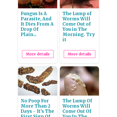
Fungus Is A
The Lump of
Parasite, And
Worms Will
It Dies From A
Come Out of
Drop Of
You in The
Plain...
Morning. Try
it
More details
More details
No Poop For
The Lump Of
More Than 2
Worms Will
Days - It's The
Come Out Of
First Sign Of
You In The