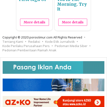
Morning. Try
It
More details
More details
Copyright © 2020 porostimur.com All Rights Reserved
Tentang Kami
Redaksi
Kode Etik Jurnalistik
Kode Perilaku Perusahaan Pers
Pedoman Media Siber
Pedoman Pemberitaan Ramah Anak