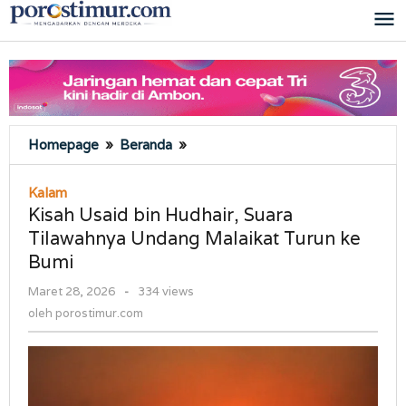
Lewati
ke
konten
Kisah
Homepage
»
Beranda
»
Usaid
bin
Kalam
Hudhair,
Kisah Usaid bin Hudhair, Suara
Suara
Tilawahnya Undang Malaikat Turun ke
Tilawahnya
Bumi
Undang
Malaikat
oleh
Maret 28, 2026
-
334 views
Turun
porostimur.com
oleh
porostimur.com
ke
Bumi