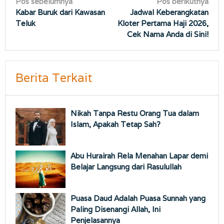
Navigasi
Pos sebelumnya
Pos berikutnya
Kabar Buruk dari Kawasan
Jadwal Keberangkatan
pos
Teluk
Kloter Pertama Haji 2026,
Cek Nama Anda di Sini!
Berita Terkait
Nikah Tanpa Restu Orang Tua dalam
Islam, Apakah Tetap Sah?
Abu Hurairah Rela Menahan Lapar demi
Belajar Langsung dari Rasulullah
Puasa Daud Adalah Puasa Sunnah yang
Paling Disenangi Allah, Ini
Penjelasannya