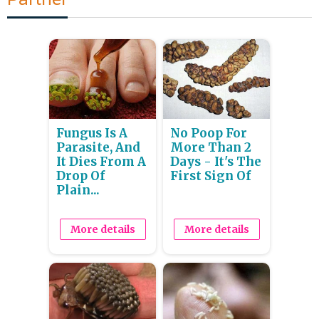
Fungus Is A
No Poop For
Parasite, And
More Than 2
It Dies From A
Days - It's The
Drop Of
First Sign Of
Plain...
More details
More details