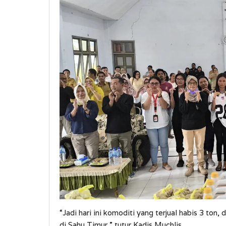
“Jadi hari ini komoditi yang terjual habis 3 ton
di Sahu Timur,” tutur Kadis Muchlis.