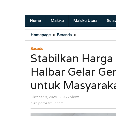
Home
Maluku
Maluku Utara
Sula
Stabilkan
Homepage
»
Beranda
»
Harga
Pangan,
Sasadu
Pemkab
Stabilkan Harg
Halbar
Gelar
Halbar Gelar G
Gerakan
Pangan
Murah
untuk Masyarak
untuk
Masyarakat
oleh
Oktober 8, 2024
-
477 views
porostimur.com
oleh
porostimur.com