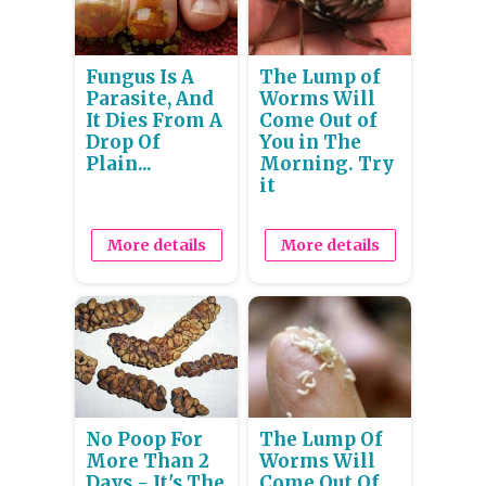
Fungus Is A
The Lump of
Parasite, And
Worms Will
It Dies From A
Come Out of
Drop Of
You in The
Plain...
Morning. Try
it
More details
More details
No Poop For
The Lump Of
More Than 2
Worms Will
Days - It's The
Come Out Of