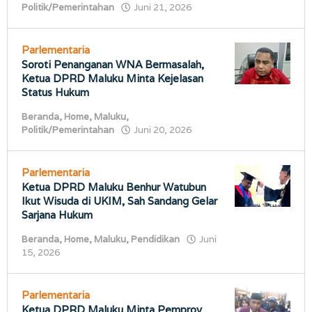
oleh
Politik/Pemerintahan
Juni 21, 2026
porostimur.com
Parlementaria
Soroti Penanganan WNA Bermasalah,
Ketua DPRD Maluku Minta Kejelasan
Status Hukum
Beranda
,
Home
,
Maluku
,
oleh
Politik/Pemerintahan
Juni 20, 2026
porostimur.com
Parlementaria
Ketua DPRD Maluku Benhur Watubun
Ikut Wisuda di UKIM, Sah Sandang Gelar
Sarjana Hukum
Beranda
,
Home
,
Maluku
,
Pendidikan
Juni
oleh
15, 2026
porostimur.com
Parlementaria
Ketua DPRD Maluku Minta Pemprov