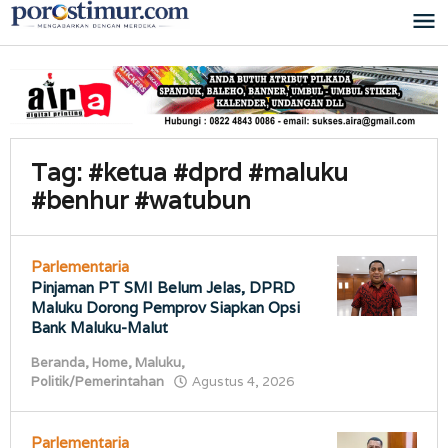
Lewati
ke
konten
Tag:
#ketua #dprd #maluku
#benhur #watubun
Parlementaria
Pinjaman PT SMI Belum Jelas, DPRD
Maluku Dorong Pemprov Siapkan Opsi
Bank Maluku-Malut
Beranda
,
Home
,
Maluku
,
oleh
Politik/Pemerintahan
Agustus 4, 2026
porostimur.com
Parlementaria