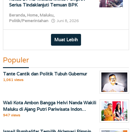
Serius Tindaklanjuti Temuan BPK
Beranda
,
Home
,
Maluku
,
oleh
Politik/Pemerintahan
Juni 8, 2026
porostimur.com
Muat Lebih
Populer
Tante Cantik dan Politik Tubuh Gubernur
1,061 views
Wali Kota Ambon Bangga Helvi Nanda Wakili
Maluku di Ajang Putri Pariwisata Indon…
947 views
Ismail Rumbalifar Terpilih Aklamasi Pimpin