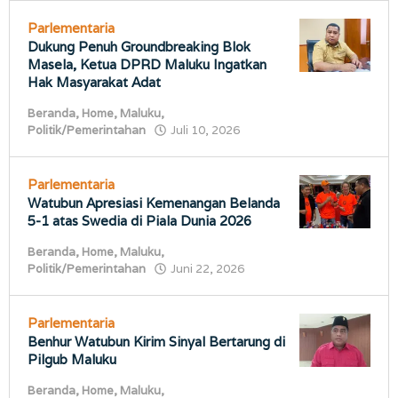
Parlementaria
Dukung Penuh Groundbreaking Blok
Masela, Ketua DPRD Maluku Ingatkan
Hak Masyarakat Adat
Beranda
,
Home
,
Maluku
,
oleh
Politik/Pemerintahan
Juli 10, 2026
porostimur.com
Parlementaria
Watubun Apresiasi Kemenangan Belanda
5-1 atas Swedia di Piala Dunia 2026
Beranda
,
Home
,
Maluku
,
oleh
Politik/Pemerintahan
Juni 22, 2026
porostimur.com
Parlementaria
Benhur Watubun Kirim Sinyal Bertarung di
Pilgub Maluku
Beranda
,
Home
,
Maluku
,