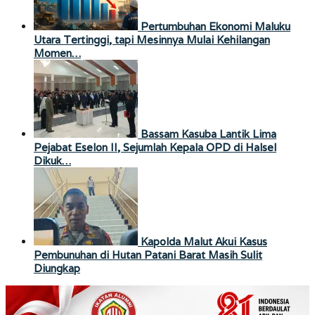
Pertumbuhan Ekonomi Maluku
Utara Tertinggi, tapi Mesinnya Mulai Kehilangan
Momen…
Bassam Kasuba Lantik Lima
Pejabat Eselon II, Sejumlah Kepala OPD di Halsel
Dikuk…
Kapolda Malut Akui Kasus
Pembunuhan di Hutan Patani Barat Masih Sulit
Diungkap