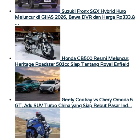
Suzuki Fronx SGX Hybrid Kuro
Meluncur di GIIAS 2026, Bawa DVR dan Harga Rp333,8
…
Honda CB500 Resmi Meluncur,
Heritage Roadster 501cc Siap Tantang Royal Enfield
Geely Coolray vs Chery Omoda 5
GT, Adu SUV Turbo China yang Siap Rebut Pasar Ind…