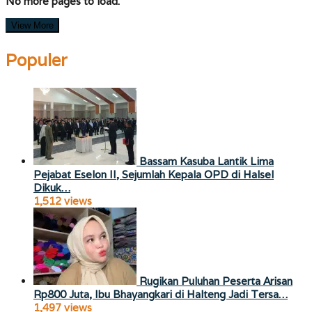
No more pages to load.
View More
Populer
Bassam Kasuba Lantik Lima
Pejabat Eselon II, Sejumlah Kepala OPD di Halsel
Dikuk…
1,512 views
Rugikan Puluhan Peserta Arisan
Rp800 Juta, Ibu Bhayangkari di Halteng Jadi Tersa…
1,497 views