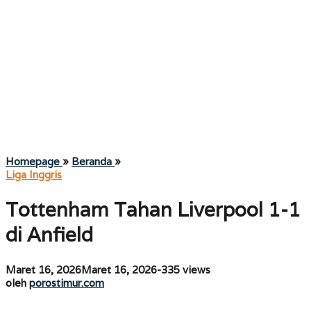
Tottenham
Homepage
»
Beranda
»
Tahan
Liga Inggris
Liverpool
1-
Tottenham Tahan Liverpool 1-1
1
di
di Anfield
Anfield
oleh
Maret 16, 2026
Maret 16, 2026
-
335 views
porostimur.com
oleh
porostimur.com