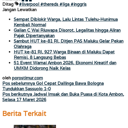
Ditag
#liverpool #thereds #liga #inggris
Jangan Lewatkan
Sempat Diblokir Warga, Lalu Lintas Tulehu-Hunimua
Kembali Normal
Galian C Wai Riuwapa Disorot, Legalitas hingga Aliran
Pajak Dipertanyakan
Sambut HUT ke-81 RI, Ditjen PAS Maluku Gelar Pekan
Olahraga
HUT ke-81 RI, 927 Warga Binaan di Maluku Dapat
Remisi, 8 Langsung Bebas
51 Event Warnai Ambon 2026, Ekonomi Kreatif dan
UMKM Didorong Naik Kelas
oleh
porostimur.com
Navigasi
Pos sebelumnya
Gol Cepat Dallinga Bawa Bologna
Tundukkan Sassuolo 1-0
pos
Pos berikutnya
Jadwal Imsak dan Buka Puasa di Kota Ambon,
Selasa 17 Maret 2026
Berita Terkait