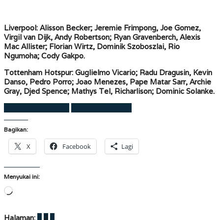
Liverpool:
Alisson Becker; Jeremie Frimpong, Joe Gomez,
Virgil van Dijk, Andy Robertson; Ryan Gravenberch, Alexis
Mac Allister; Florian Wirtz, Dominik Szoboszlai, Rio
Ngumoha; Cody Gakpo.
Tottenham Hotspur:
Guglielmo Vicario; Radu Dragusin, Kevin
Danso, Pedro Porro; Joao Menezes, Pape Matar Sarr, Archie
Gray, Djed Spence; Mathys Tel, Richarlison; Dominic Solanke.
Laman sebelumnya
Laman berikutnya
Bagikan:
X
Facebook
Lagi
Menyukai ini:
Memuat...
Halaman:
1
2
3