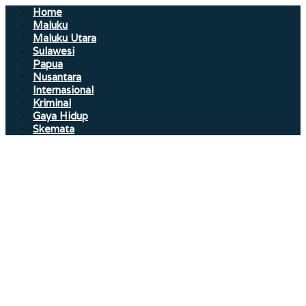
Home
Maluku
Maluku Utara
Sulawesi
Papua
Nusantara
Internasional
Kriminal
Gaya Hidup
Skemata