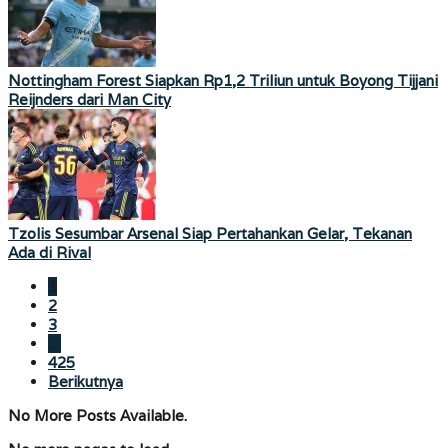
Nottingham Forest Siapkan Rp1,2 Triliun untuk Boyong Tijjani
Reijnders dari Man City
Tzolis Sesumbar Arsenal Siap Pertahankan Gelar, Tekanan
Ada di Rival
1
2
3
…
425
Berikutnya
No More Posts Available.