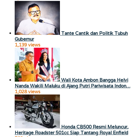
Tante Cantik dan Politik Tubuh
Gubernur
1,139 views
Wali Kota Ambon Bangga Helvi
Nanda Wakili Maluku di Ajang Putri Pariwisata Indon…
1,028 views
Honda CB500 Resmi Meluncur,
Heritage Roadster 501cc Siap Tantang Royal Enfield