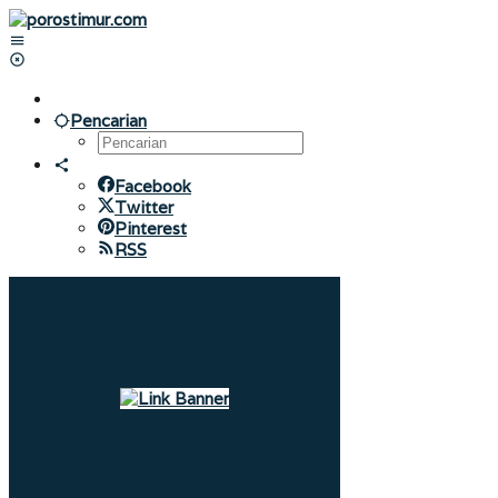
Lewati
ke
konten
Pencarian
Facebook
Twitter
Pinterest
RSS