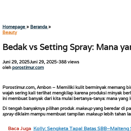
Bedak
Homepage
»
Beranda
»
vs
Beauty
Setting
Spray:
Bedak vs Setting Spray: Mana ya
Mana
yang
Lebih
oleh
Juni 29, 2025
Juni 29, 2025
-
388 views
Efektif
porostimur.com
oleh
porostimur.com
untuk
Kulit
Berminyak?
Porostimur.com, Ambon –
Memiliki kulit berminyak memang bis
wajah sering kali terlihat mengkilap karena produksi minyak ber
ini membuat banyak dari kita mulai bertanya-tanya: mana yang 
Di tengah banyaknya pilihan produk
makeup
yang beredar di pa
spray
diklaim mampu membuat tampilan
makeup
lebih tahan l
Baca Juga
Kolly: Sengketa Tapal Batas SBB–Malteng