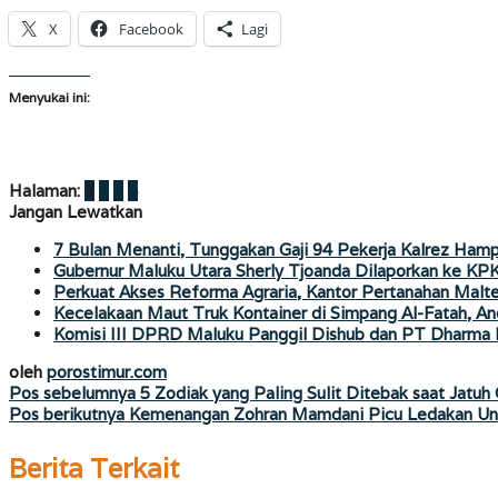
X
Facebook
Lagi
Menyukai ini:
Halaman:
1
2
3
4
Jangan Lewatkan
7 Bulan Menanti, Tunggakan Gaji 94 Pekerja Kalrez Hamp
Gubernur Maluku Utara Sherly Tjoanda Dilaporkan ke KP
Perkuat Akses Reforma Agraria, Kantor Pertanahan Mal
Kecelakaan Maut Truk Kontainer di Simpang Al-Fatah, An
Komisi III DPRD Maluku Panggil Dishub dan PT Dharma In
oleh
porostimur.com
Navigasi
Pos sebelumnya
5 Zodiak yang Paling Sulit Ditebak saat Jatuh 
Pos berikutnya
Kemenangan Zohran Mamdani Picu Ledakan Ung
pos
Berita Terkait