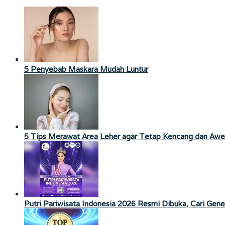
5 Penyebab Maskara Mudah Luntur
5 Tips Merawat Area Leher agar Tetap Kencang dan Aw
Putri Pariwisata Indonesia 2026 Resmi Dibuka, Cari Gen