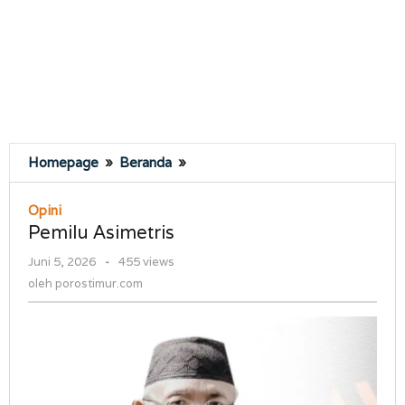
Pemilu
Homepage
»
Beranda
»
Asimetris
Opini
Pemilu Asimetris
oleh
Juni 5, 2026
-
455 views
porostimur.com
oleh
porostimur.com