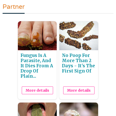
Partner
Fungus Is A
No Poop For
Parasite, And
More Than 2
It Dies From A
Days - It's The
Drop Of
First Sign Of
Plain...
More details
More details