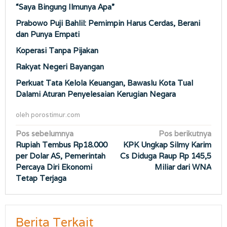
“Saya Bingung Ilmunya Apa”
Prabowo Puji Bahlil: Pemimpin Harus Cerdas, Berani
dan Punya Empati
Koperasi Tanpa Pijakan
Rakyat Negeri Bayangan
Perkuat Tata Kelola Keuangan, Bawaslu Kota Tual
Dalami Aturan Penyelesaian Kerugian Negara
oleh
porostimur.com
Navigasi
Pos sebelumnya
Pos berikutnya
Rupiah Tembus Rp18.000
KPK Ungkap Silmy Karim
pos
per Dolar AS, Pemerintah
Cs Diduga Raup Rp 145,5
Percaya Diri Ekonomi
Miliar dari WNA
Tetap Terjaga
Berita Terkait