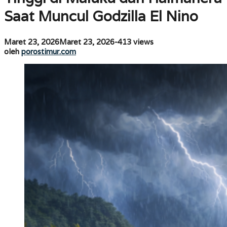
Maluku
dan
Saat Muncul Godzilla El Nino
Halmahera
Saat
Muncul
oleh
Maret 23, 2026
Maret 23, 2026
-
413 views
Godzilla
porostimur.com
oleh
porostimur.com
El
Nino