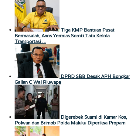
Tiga KMP Bantuan Pusat
Bermasalah, Anos Yermias Soroti Tata Kelola
Transportasi …
DPRD SBB Desak APH Bongkar
Galian C Wai Riuwapa
Digerebek Suami di Kamar Kos,
Polwan dan Brimob Polda Maluku Diperiksa Propam