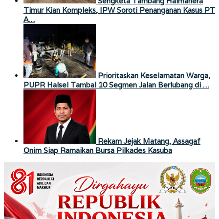
Sengketa Tambang Halmahera
Timur Kian Kompleks, IPW Soroti Penanganan Kasus PT
A…
Prioritaskan Keselamatan Warga,
PUPR Halsel Tambal 10 Segmen Jalan Berlubang di …
Rekam Jejak Matang, Assagaf
Onim Siap Ramaikan Bursa Pilkades Kasuba