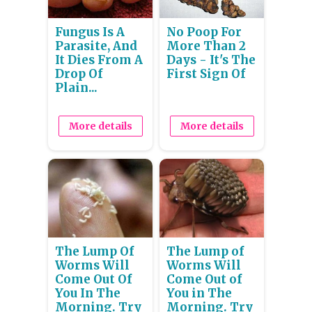
Fungus Is A
No Poop For
Parasite, And
More Than 2
It Dies From A
Days - It's The
Drop Of
First Sign Of
Plain...
More details
More details
The Lump Of
The Lump of
Worms Will
Worms Will
Come Out Of
Come Out of
You In The
You in The
Morning. Try
Morning. Try