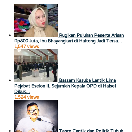
Rugikan Puluhan Peserta Arisan
Rp800 Juta, Ibu Bhayangkari di Halteng Jadi Tersa…
1,547 views
Bassam Kasuba Lantik Lima
Pejabat Eselon II, Sejumlah Kepala OPD di Halsel
Dikuk…
1,524 views
Tante Cantik dan Politik Tubuh