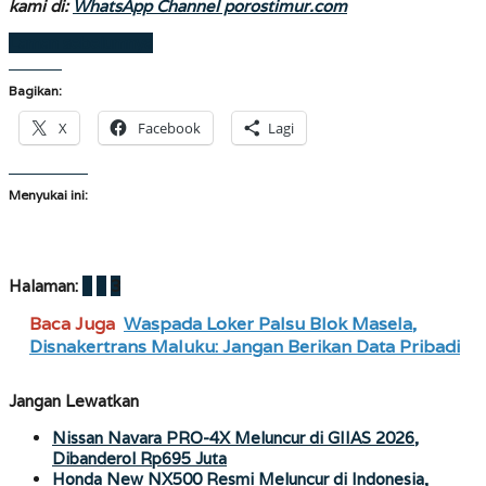
kami di:
WhatsApp Channel porostimur.com
Laman sebelumnya
Bagikan:
X
Facebook
Lagi
Menyukai ini:
Halaman:
1
2
3
Baca Juga
Waspada Loker Palsu Blok Masela,
Disnakertrans Maluku: Jangan Berikan Data Pribadi
Jangan Lewatkan
Nissan Navara PRO-4X Meluncur di GIIAS 2026,
Dibanderol Rp695 Juta
Honda New NX500 Resmi Meluncur di Indonesia,