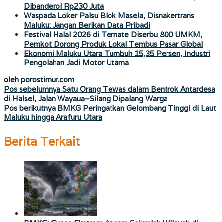
Dibanderol Rp230 Juta
Waspada Loker Palsu Blok Masela, Disnakertrans
Maluku: Jangan Berikan Data Pribadi
Festival Halal 2026 di Ternate Diserbu 800 UMKM,
Pemkot Dorong Produk Lokal Tembus Pasar Global
Ekonomi Maluku Utara Tumbuh 15,35 Persen, Industri
Pengolahan Jadi Motor Utama
oleh
porostimur.com
Navigasi
Pos sebelumnya
Satu Orang Tewas dalam Bentrok Antardesa
di Halsel, Jalan Wayaua–Silang Dipalang Warga
pos
Pos berikutnya
BMKG Peringatkan Gelombang Tinggi di Laut
Maluku hingga Arafuru Utara
Berita Terkait