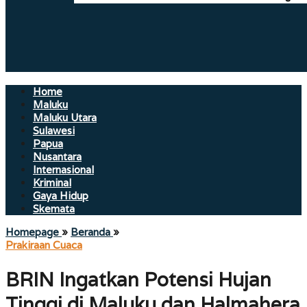
Home
Maluku
Maluku Utara
Sulawesi
Papua
Nusantara
Internasional
Kriminal
Gaya Hidup
Skemata
BRIN
Homepage
»
Beranda
»
Ingatkan
Prakiraan Cuaca
Potensi
Hujan
BRIN Ingatkan Potensi Hujan
Tinggi
di
Tinggi di Maluku dan Halmahera