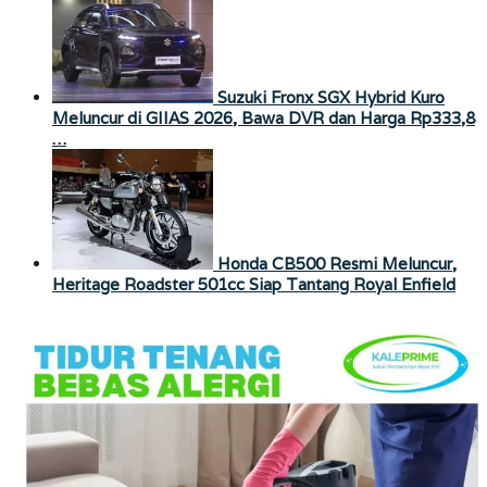
Suzuki Fronx SGX Hybrid Kuro
Meluncur di GIIAS 2026, Bawa DVR dan Harga Rp333,8
…
Honda CB500 Resmi Meluncur,
Heritage Roadster 501cc Siap Tantang Royal Enfield