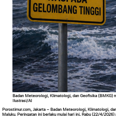
Badan Meteorologi, Klimatologi, dan Geofisika (BMKG) m
Ilustrasi/AI
Porostimur.com, Jakarta –
Badan Meteorologi, Klimatologi, dan
Maluku. Peringatan ini berlaku mulai hari ini, Rabu (22/4/202