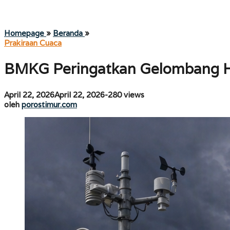
BMKG
Homepage
»
Beranda
»
Peringatkan
Prakiraan Cuaca
Gelombang
Hingga
BMKG Peringatkan Gelombang Hi
4
Meter
di
oleh
April 22, 2026
April 22, 2026
-
280 views
Laut
porostimur.com
oleh
porostimur.com
Maluku