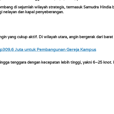
ang di sejumlah wilayah strategis, termasuk Samudra Hindia bag
bagi nelayan dan kapal penyeberangan.
n yang cukup aktif. Di wilayah utara, angin bergerak dari barat
 Rp309,6 Juta untuk Pembangunan Gereja Kampus
 hingga tenggara dengan kecepatan lebih tinggi, yakni 6–25 knot. 