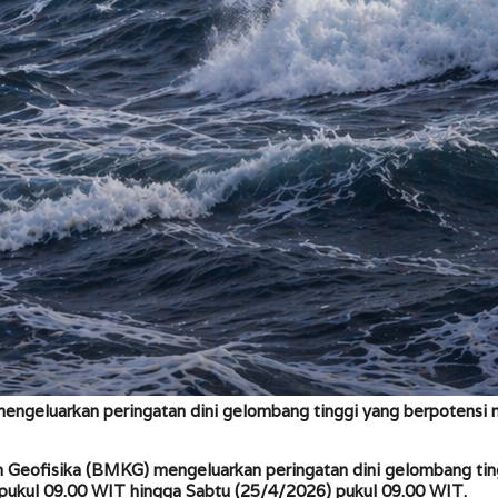
engeluarkan peringatan dini gelombang tinggi yang berpotensi m
 Geofisika (BMKG) mengeluarkan peringatan dini gelombang ting
6) pukul 09.00 WIT hingga Sabtu (25/4/2026) pukul 09.00 WIT.