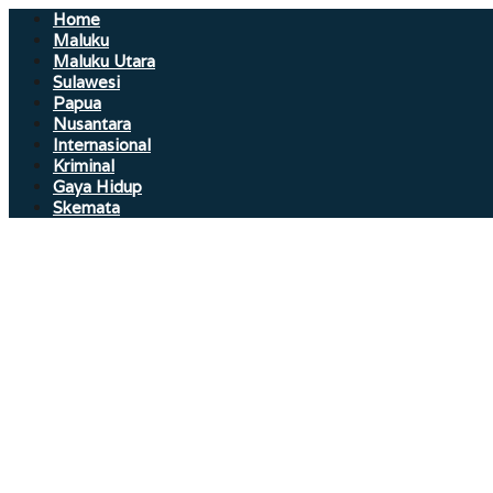
Home
Maluku
Maluku Utara
Sulawesi
Papua
Nusantara
Internasional
Kriminal
Gaya Hidup
Skemata