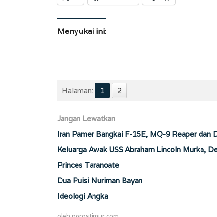
Menyukai ini:
Halaman:
1
2
Jangan Lewatkan
Iran Pamer Bangkai F-15E, MQ-9 Reaper dan Dr
Keluarga Awak USS Abraham Lincoln Murka, Des
Princes Taranoate
Dua Puisi Nuriman Bayan
Ideologi Angka
oleh
porostimur.com