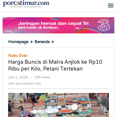
Lewati
ke
konten
Harga
Homepage
»
Beranda
»
Buncis
di
Nuhu Evav
Malra
Harga Buncis di Malra Anjlok ke Rp10
Anjlok
Ribu per Kilo, Petani Tertekan
ke
Rp10
oleh
Juni 2, 2026
-
295 views
Ribu
porostimur.com
oleh
porostimur.com
per
Kilo,
Petani
Tertekan