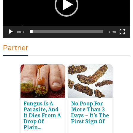
00:00
00:30
Partner
Fungus Is A
No Poop For
Parasite, And
More Than 2
It Dies From A
Days - It's The
Drop Of
First Sign Of
Plain...