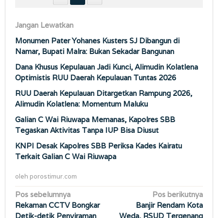
Jangan Lewatkan
Monumen Pater Yohanes Kusters SJ Dibangun di
Namar, Bupati Malra: Bukan Sekadar Bangunan
Dana Khusus Kepulauan Jadi Kunci, Alimudin Kolatlena
Optimistis RUU Daerah Kepulauan Tuntas 2026
RUU Daerah Kepulauan Ditargetkan Rampung 2026,
Alimudin Kolatlena: Momentum Maluku
Galian C Wai Riuwapa Memanas, Kapolres SBB
Tegaskan Aktivitas Tanpa IUP Bisa Diusut
KNPI Desak Kapolres SBB Periksa Kades Kairatu
Terkait Galian C Wai Riuwapa
oleh
porostimur.com
Navigasi
Pos sebelumnya
Pos berikutnya
Rekaman CCTV Bongkar
Banjir Rendam Kota
pos
Detik-detik Penyiraman
Weda, RSUD Tergenang