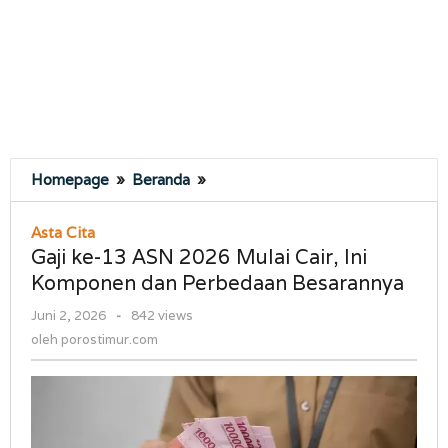
Gaji
Homepage
»
Beranda
»
ke-
13
Asta Cita
ASN
Gaji ke-13 ASN 2026 Mulai Cair, Ini
2026
Komponen dan Perbedaan Besarannya
Mulai
Cair,
oleh
Juni 2, 2026
-
842 views
Ini
porostimur.com
oleh
porostimur.com
Komponen
dan
Perbedaan
Besarannya