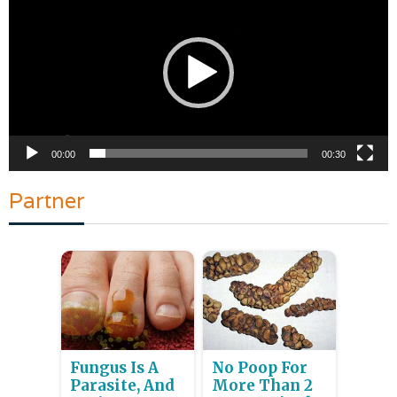
Video
00:00
00:30
Partner
Fungus Is A
No Poop For
Parasite, And
More Than 2