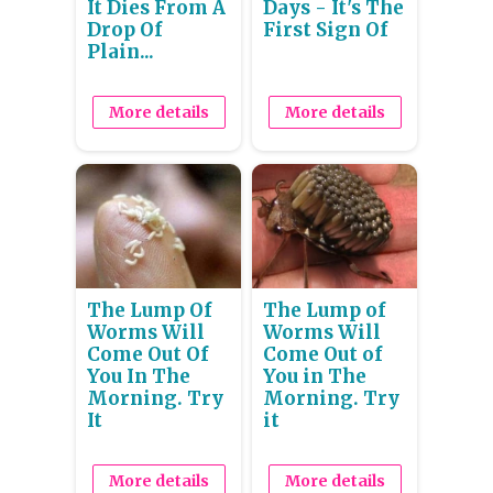
It Dies From A
Days - It's The
Drop Of
First Sign Of
Plain...
More details
More details
The Lump Of
The Lump of
Worms Will
Worms Will
Come Out Of
Come Out of
You In The
You in The
Morning. Try
Morning. Try
It
it
More details
More details