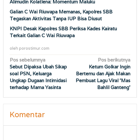
Alimudin Kolatlena: Momentum Maluku
Galian C Wai Riuwapa Memanas, Kapolres SBB
Tegaskan Aktivitas Tanpa IUP Bisa Diusut
KNPI Desak Kapolres SBB Periksa Kades Kairatu
Terkait Galian C Wai Riuwapa
oleh
porostimur.com
Navigasi
Pos sebelumnya
Pos berikutnya
Sebut Dipaksa Ubah Sikap
Ketum Golkar Ingin
pos
soal PSN, Keluarga
Bertemu dan Ajak Makan
Ungkap Dugaan Intimidasi
Pembuat Lagu Viral ‘Mas
terhadap Mama Yasinta
Bahlil Ganteng’
Komentar