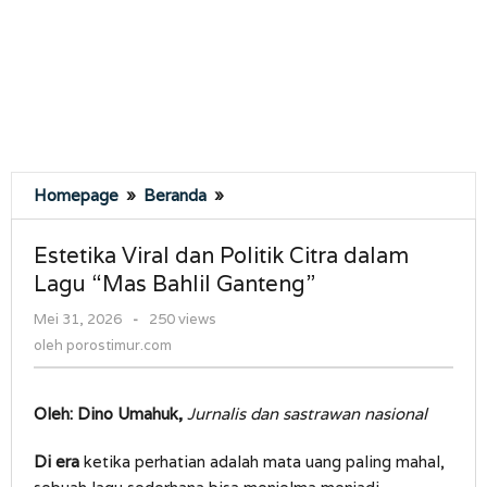
Estetika
Homepage
»
Beranda
»
Viral
dan
Estetika Viral dan Politik Citra dalam
Politik
Lagu “Mas Bahlil Ganteng”
Citra
dalam
oleh
Mei 31, 2026
-
250 views
Lagu
porostimur.com
oleh
porostimur.com
“Mas
Bahlil
Ganteng”
Oleh: Dino Umahuk,
Jurnalis dan sastrawan nasional
Di era
ketika perhatian adalah mata uang paling mahal,