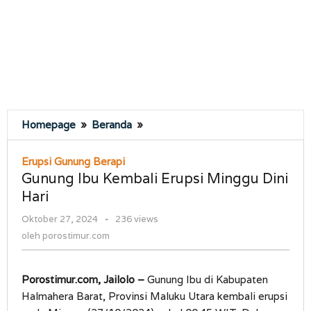
Gunung
Homepage
»
Beranda
»
Ibu
Kembali
Erupsi Gunung Berapi
Erupsi
Gunung Ibu Kembali Erupsi Minggu Dini
Minggu
Hari
Dini
Hari
oleh
Oktober 27, 2024
-
236 views
porostimur.com
oleh
porostimur.com
Porostimur.com, Jailolo –
Gunung Ibu di Kabupaten
Halmahera Barat, Provinsi Maluku Utara kembali erupsi