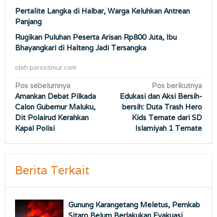
Pertalite Langka di Halbar, Warga Keluhkan Antrean
Panjang
Rugikan Puluhan Peserta Arisan Rp800 Juta, Ibu
Bhayangkari di Halteng Jadi Tersangka
oleh
porostimur.com
Navigasi
Pos sebelumnya
Pos berikutnya
Amankan Debat Pilkada
Edukasi dan Aksi Bersih-
pos
Calon Gubernur Maluku,
bersih: Duta Trash Hero
Dit Polairud Kerahkan
Kids Ternate dari SD
Kapal Polisi
Islamiyah 1 Ternate
Berita Terkait
Gunung Karangetang Meletus, Pemkab
Sitaro Belum Berlakukan Evakuasi