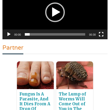
00:00
00:30
Partner
Fungus Is A
The Lump of
Parasite, And
Worms Will
It Dies From A
Come Out of
Drop Of
You in The