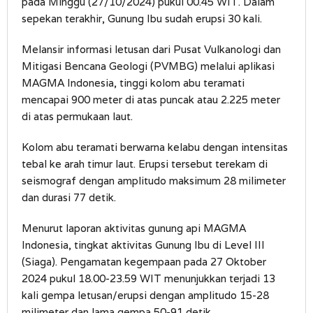
pada Minggu (27/10/2024) pukul 00.45 WIT. Dalam
sepekan terakhir, Gunung Ibu sudah erupsi 30 kali.
Melansir informasi letusan dari Pusat Vulkanologi dan
Mitigasi Bencana Geologi (PVMBG) melalui aplikasi
MAGMA Indonesia, tinggi kolom abu teramati
mencapai 900 meter di atas puncak atau 2.225 meter
di atas permukaan laut.
Kolom abu teramati berwarna kelabu dengan intensitas
tebal ke arah timur laut. Erupsi tersebut terekam di
seismograf dengan amplitudo maksimum 28 milimeter
dan durasi 77 detik.
Menurut laporan aktivitas gunung api MAGMA
Indonesia, tingkat aktivitas Gunung Ibu di Level III
(Siaga). Pengamatan kegempaan pada 27 Oktober
2024 pukul 18.00-23.59 WIT menunjukkan terjadi 13
kali gempa letusan/erupsi dengan amplitudo 15-28
milimeter dan lama gempa 50-91 detik.