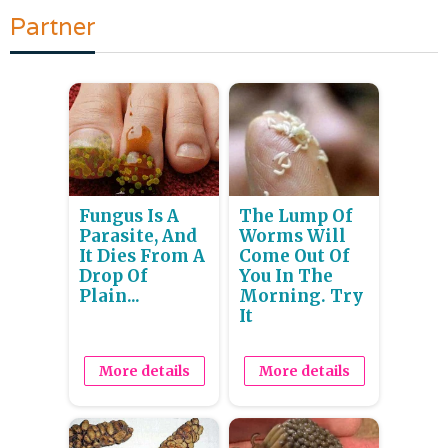
Partner
Fungus Is A
The Lump Of
Parasite, And
Worms Will
It Dies From A
Come Out Of
Drop Of
You In The
Plain...
Morning. Try
It
More details
More details