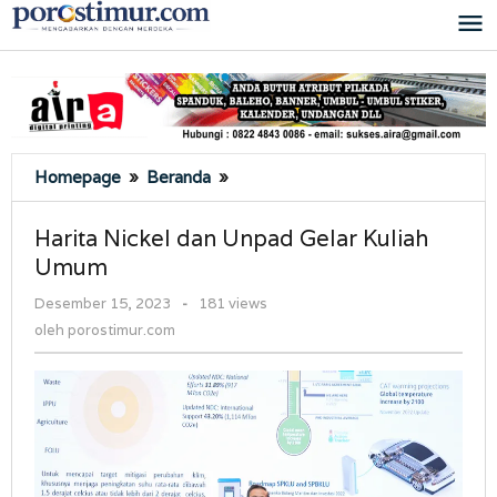
Lewati
ke
konten
Harita
Homepage
»
Beranda
»
Nickel
dan
Harita Nickel dan Unpad Gelar Kuliah
Unpad
Umum
Gelar
Kuliah
oleh
Desember 15, 2023
-
181 views
Umum
porostimur.com
oleh
porostimur.com