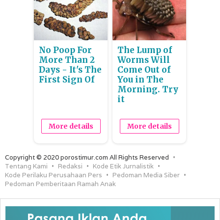
No Poop For
The Lump of
More Than 2
Worms Will
Days - It's The
Come Out of
First Sign Of
You in The
Morning. Try
it
More details
More details
Copyright © 2020 porostimur.com All Rights Reserved
Tentang Kami
Redaksi
Kode Etik Jurnalistik
Kode Perilaku Perusahaan Pers
Pedoman Media Siber
Pedoman Pemberitaan Ramah Anak