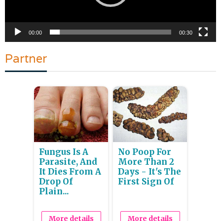
00:00
00:30
Partner
Fungus Is A
No Poop For
Parasite, And
More Than 2
It Dies From A
Days - It's The
Drop Of
First Sign Of
Plain...
More details
More details