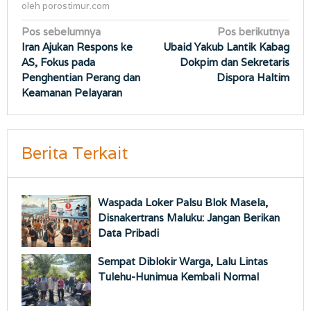
oleh
porostimur.com
Navigasi
Pos sebelumnya
Pos berikutnya
Iran Ajukan Respons ke
Ubaid Yakub Lantik Kabag
pos
AS, Fokus pada
Dokpim dan Sekretaris
Penghentian Perang dan
Dispora Haltim
Keamanan Pelayaran
Berita Terkait
Waspada Loker Palsu Blok Masela,
Disnakertrans Maluku: Jangan Berikan
Data Pribadi
Sempat Diblokir Warga, Lalu Lintas
Tulehu-Hunimua Kembali Normal