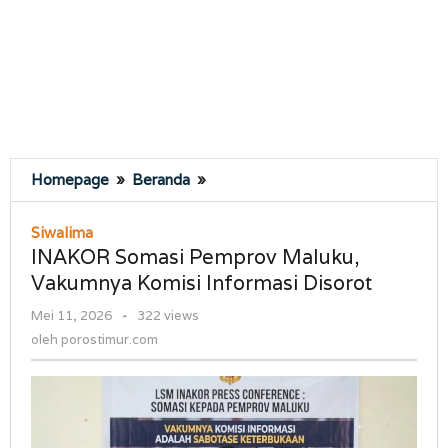
INAKOR
Homepage
»
Beranda
»
Somasi
Pemprov
Siwalima
Maluku,
INAKOR Somasi Pemprov Maluku,
Vakumnya
Vakumnya Komisi Informasi Disorot
Komisi
Informasi
oleh
Mei 11, 2026
-
322 views
Disorot
porostimur.com
oleh
porostimur.com