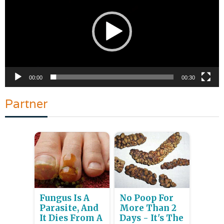
00:00
00:30
Partner
Fungus Is A
No Poop For
Parasite, And
More Than 2
It Dies From A
Days - It's The