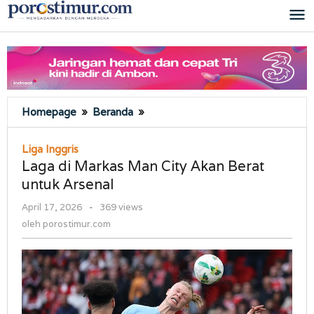
Lewati
ke
konten
Laga
Homepage
»
Beranda
»
di
Markas
Liga Inggris
Man
Laga di Markas Man City Akan Berat
City
untuk Arsenal
Akan
Berat
oleh
April 17, 2026
-
369 views
untuk
porostimur.com
oleh
porostimur.com
Arsenal