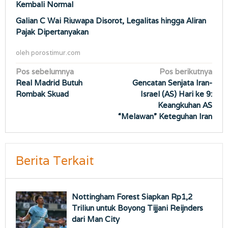
Kembali Normal
Galian C Wai Riuwapa Disorot, Legalitas hingga Aliran
Pajak Dipertanyakan
oleh
porostimur.com
Navigasi
Pos sebelumnya
Pos berikutnya
Real Madrid Butuh
Gencatan Senjata Iran-
pos
Rombak Skuad
Israel (AS) Hari ke 9:
Keangkuhan AS
“Melawan” Keteguhan Iran
Berita Terkait
Nottingham Forest Siapkan Rp1,2
Triliun untuk Boyong Tijjani Reijnders
dari Man City