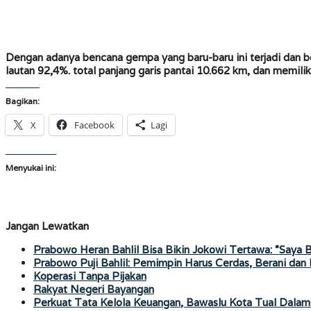
Dengan adanya bencana gempa yang baru-baru ini terjadi dan b
lautan 92,4%. total panjang garis pantai 10.662 km, dan memilik
Bagikan:
X
Facebook
Lagi
Menyukai ini:
Jangan Lewatkan
Prabowo Heran Bahlil Bisa Bikin Jokowi Tertawa: “Saya 
Prabowo Puji Bahlil: Pemimpin Harus Cerdas, Berani dan
Koperasi Tanpa Pijakan
Rakyat Negeri Bayangan
Perkuat Tata Kelola Keuangan, Bawaslu Kota Tual Dalam