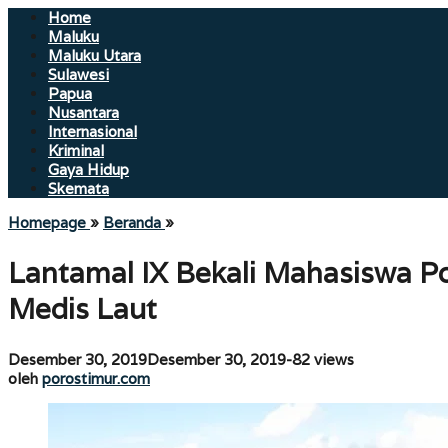
Home
Maluku
Maluku Utara
Sulawesi
Papua
Nusantara
Internasional
Kriminal
Gaya Hidup
Skemata
Lantamal
Homepage
»
Beranda
»
IX
Bekali
Lantamal IX Bekali Mahasiswa P
Mahasiswa
Poltekes
Medis Laut
Kemenkes
Maluku
Prodi
oleh
Desember 30, 2019
Desember 30, 2019
-
82 views
Keperawatan
porostimur.com
oleh
porostimur.com
Masohi
Evakuasi
Medis