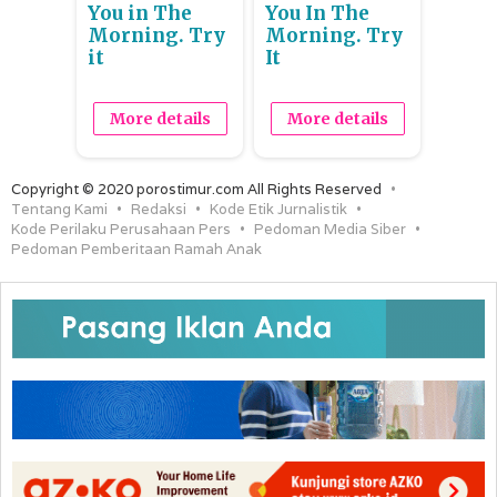
You in The
You In The
Morning. Try
Morning. Try
it
It
More details
More details
Copyright © 2020 porostimur.com All Rights Reserved
Tentang Kami
Redaksi
Kode Etik Jurnalistik
Kode Perilaku Perusahaan Pers
Pedoman Media Siber
Pedoman Pemberitaan Ramah Anak