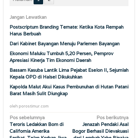
Jangan Lewatkan
Postscriptum Branding Ternate: Ketika Kota Rempah
Harus Berbuah
Dari Kabinet Bayangan Menuju Parlemen Bayangan
Ekonomi Maluku Tumbuh 5,20 Persen, Pemprov
Apresiasi Kinerja Tim Ekonomi Daerah
Bassam Kasuba Lantik Lima Pejabat Eselon II, Sejumlah
Kepala OPD di Halsel Dikukuhkan
Kapolda Malut Akui Kasus Pembunuhan di Hutan Patani
Barat Masih Sulit Diungkap
oleh
porostimur.com
Navigasi
Pos sebelumnya
Pos berikutnya
Teroris Ledakkan Bom di
Jenazah Pendaki Asal
pos
California Amerika
Bogor Berhasil Dievakuasi
Serikat, Telan Korban Jiwa
dari Lembah Yahe Binaiya