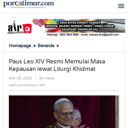
Lewati
ke
konten
Paus
Homepage
»
Beranda
»
Leo
XIV
Paus Leo XIV Resmi Memulai Masa
Resmi
Kepausan lewat Liturgi Khidmat
Memulai
Masa
oleh
Mei 18, 2025
-
92 views
Kepausan
porostimur.com
oleh
porostimur.com
lewat
Liturgi
Khidmat