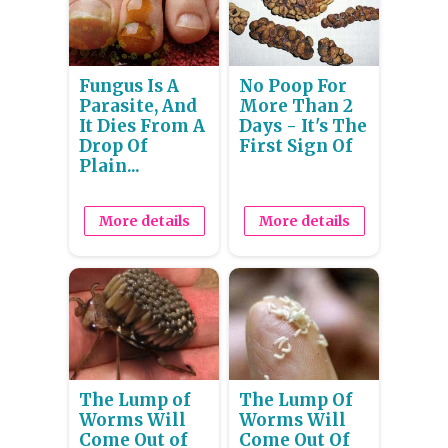
Fungus Is A
No Poop For
Parasite, And
More Than 2
It Dies From A
Days - It's The
Drop Of
First Sign Of
Plain...
More details
More details
The Lump of
The Lump Of
Worms Will
Worms Will
Come Out of
Come Out Of