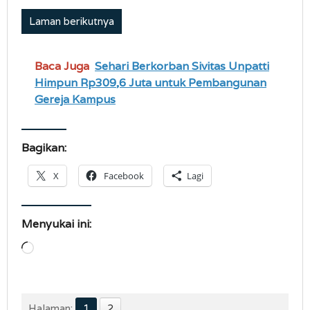
Laman berikutnya
Baca Juga
Sehari Berkorban Sivitas Unpatti
Himpun Rp309,6 Juta untuk Pembangunan
Gereja Kampus
Bagikan:
X
Facebook
Lagi
Menyukai ini:
Memuat...
Halaman:
1
2