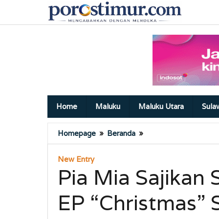
Lewati
ke
konten
Home
Maluku
Maluku Utara
Sula
Pia
Homepage
»
Beranda
»
Mia
Sajikan
New Entry
Single
Pia Mia Sajikan 
‘Whole
Thing’
EP “Christmas” 
&
EP
“Christmas”