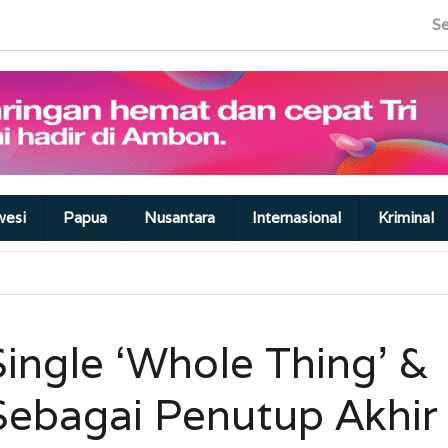
Se
wesi
Papua
Nusantara
Internasional
Kriminal
Single ‘Whole Thing’ &
Sebagai Penutup Akhir