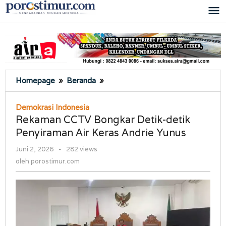
Lewati
ke
konten
Rekaman
Homepage
»
Beranda
»
CCTV
Bongkar
Demokrasi Indonesia
Detik-
Rekaman CCTV Bongkar Detik-detik
detik
Penyiraman Air Keras Andrie Yunus
Penyiraman
Air
oleh
Juni 2, 2026
-
282 views
Keras
porostimur.com
oleh
porostimur.com
Andrie
Yunus