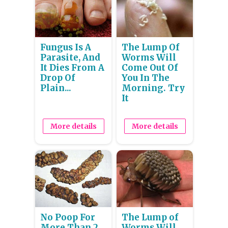
Fungus Is A
The Lump Of
Parasite, And
Worms Will
It Dies From A
Come Out Of
Drop Of
You In The
Plain...
Morning. Try
It
More details
More details
No Poop For
The Lump of
More Than 2
Worms Will