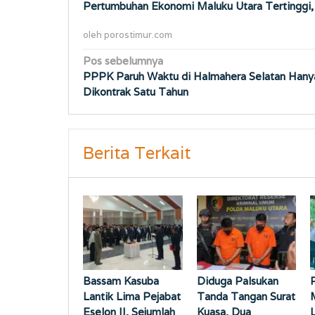
Pertumbuhan Ekonomi Maluku Utara Tertinggi
oleh
porostimur.com
Navigasi
Pos sebelumnya
PPPK Paruh Waktu di Halmahera Selatan Hany
pos
Dikontrak Satu Tahun
Berita Terkait
Bassam Kasuba
Diduga Palsukan
Lantik Lima Pejabat
Tanda Tangan Surat
Eselon II, Sejumlah
Kuasa, Dua