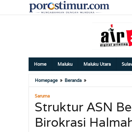
Lewati
ke
konten
Home
Maluku
Maluku Utara
Sula
Struktur
Homepage
»
Beranda
»
ASN
Berubah,
Saruma
PPPK
Struktur ASN B
Dominasi
Birokrasi
Birokrasi Halma
Halmahera
Selatan