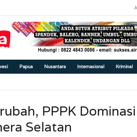
J
wesi
Papua
Nusantara
Internasional
Kriminal
erubah, PPPK Dominasi
hera Selatan