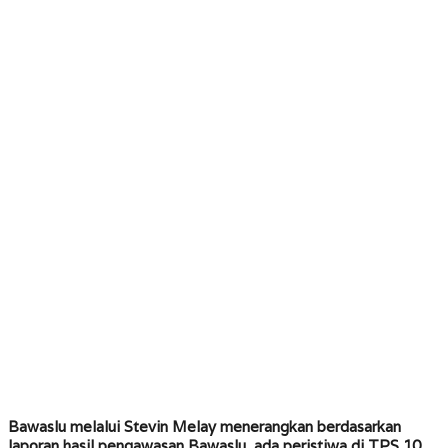
Bawaslu melalui Stevin Melay menerangkan berdasarkan
laporan hasil pengawasan Bawaslu, ada peristiwa di TPS 10