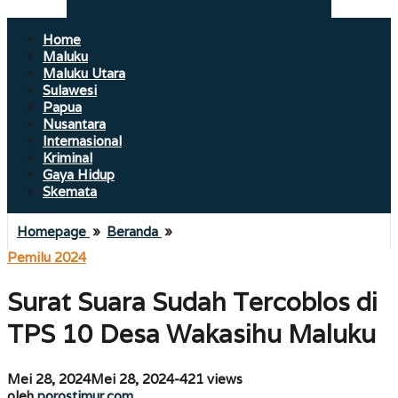
Home
Maluku
Maluku Utara
Sulawesi
Papua
Nusantara
Internasional
Kriminal
Gaya Hidup
Skemata
Surat
Homepage
»
Beranda
»
Suara
Pemilu 2024
Sudah
Tercoblos
Surat Suara Sudah Tercoblos di
di
TPS
TPS 10 Desa Wakasihu Maluku
10
Desa
Wakasihu
oleh
Mei 28, 2024
Mei 28, 2024
-
421 views
Maluku
porostimur.com
oleh
porostimur.com