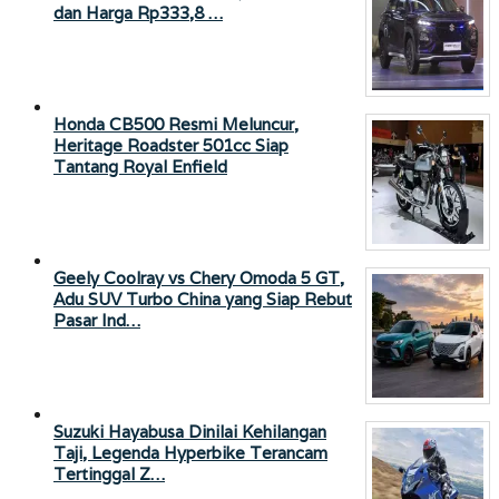
dan Harga Rp333,8 …
Honda CB500 Resmi Meluncur,
Heritage Roadster 501cc Siap
Tantang Royal Enfield
Geely Coolray vs Chery Omoda 5 GT,
Adu SUV Turbo China yang Siap Rebut
Pasar Ind…
Suzuki Hayabusa Dinilai Kehilangan
Taji, Legenda Hyperbike Terancam
Tertinggal Z…