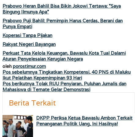
Prabowo Heran Bahlil Bisa Bikin Jokowi Tertawa: “Saya
Bingung Ilmunya Apa”
Prabowo Puji Bahlil: Pemimpin Harus Cerdas, Berani dan
Punya Empati
Koperasi Tanpa Pijakan
Rakyat Negeri Bayangan
Perkuat Tata Kelola Keuangan, Bawaslu Kota Tual Dalami
Aturan Penyelesaian Kerugian Negara
oleh
porostimur.com
Navigasi
Pos sebelumnya
Tingkatkan Kompetensi, 40 PNS di Maluku
Ikut Pelatihan Kepemimpinan 93 Hari
pos
Pos berikutnya
Tolak RUU Penyiaran, Puluhan Jurnalis dan
Mahasiswa di Ternate Gelar Demonstrasi
Berita Terkait
DKPP Periksa Ketua Bawaslu Ambon Terkait
Penanganan Politik Uang, Ini Hasilnya!