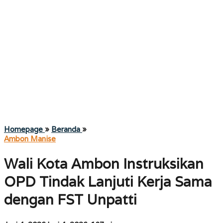
Wali
Homepage
»
Beranda
»
Kota
Ambon Manise
Ambon
Instruksikan
Wali Kota Ambon Instruksikan
OPD
Tindak
OPD Tindak Lanjuti Kerja Sama
Lanjuti
Kerja
dengan FST Unpatti
Sama
dengan