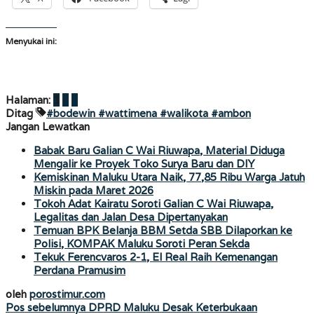
Menyukai ini:
Halaman:
1
2
3
Ditag
#bodewin #wattimena #walikota #ambon
Jangan Lewatkan
Babak Baru Galian C Wai Riuwapa, Material Diduga
Mengalir ke Proyek Toko Surya Baru dan DIY
Kemiskinan Maluku Utara Naik, 77,85 Ribu Warga Jatuh
Miskin pada Maret 2026
Tokoh Adat Kairatu Soroti Galian C Wai Riuwapa,
Legalitas dan Jalan Desa Dipertanyakan
Temuan BPK Belanja BBM Setda SBB Dilaporkan ke
Polisi, KOMPAK Maluku Soroti Peran Sekda
Tekuk Ferencvaros 2-1, El Real Raih Kemenangan
Perdana Pramusim
oleh
porostimur.com
Navigasi
Pos sebelumnya
DPRD Maluku Desak Keterbukaan