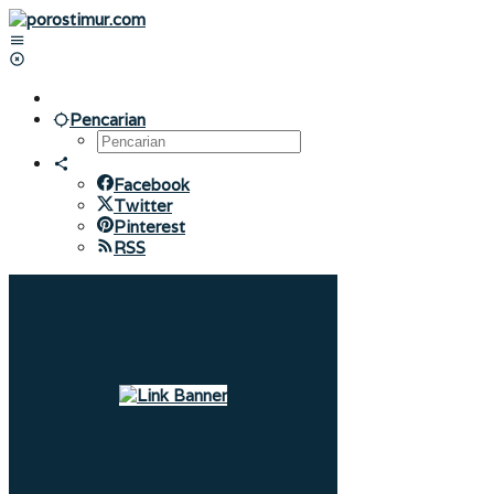
Lewati
ke
konten
Pencarian
Facebook
Twitter
Pinterest
RSS