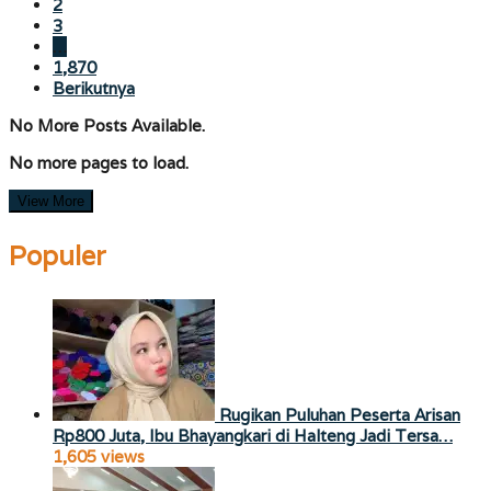
2
3
…
1,870
Berikutnya
No More Posts Available.
No more pages to load.
View More
Populer
Rugikan Puluhan Peserta Arisan
Rp800 Juta, Ibu Bhayangkari di Halteng Jadi Tersa…
1,605 views