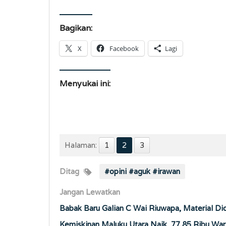
Bagikan:
X
Facebook
Lagi
Menyukai ini:
Halaman:
1
2
3
Ditag
#opini #aguk #irawan
Jangan Lewatkan
Babak Baru Galian C Wai Riuwapa, Material Di
Kemiskinan Maluku Utara Naik, 77,85 Ribu War