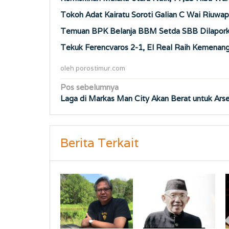
Tokoh Adat Kairatu Soroti Galian C Wai Riuwap
Temuan BPK Belanja BBM Setda SBB Dilaporka
Tekuk Ferencvaros 2-1, El Real Raih Kemenan
oleh
porostimur.com
Navigasi
Pos sebelumnya
Laga di Markas Man City Akan Berat untuk Arse
pos
Berita Terkait