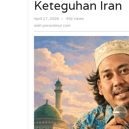
Keteguhan Iran
AS
"Melawan"
oleh
April 17, 2026
-
492 views
Keteguhan
porostimur.com
Iran
oleh
porostimur.com