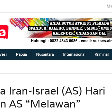
Mi
wesi
Papua
Nusantara
Internasional
Kriminal
 Iran-Israel (AS) Hari
an AS “Melawan”