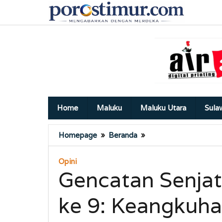
Lewati
ke
konten
Home
Maluku
Maluku Utara
Sula
Gencatan
Homepage
»
Beranda
»
Senjata
Iran-
Opini
Israel
Gencatan Senjata
(AS)
Hari
ke 9: Keangkuh
ke
9:
Keangkuhan