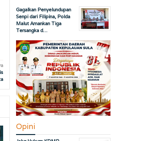
Gagalkan Penyelundupan
Senpi dari Filipina, Polda
Malut Amankan Tiga
Tersangka d…
ya
is
za
Opini