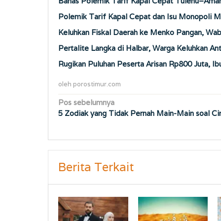
Bahas Polemik Tarif Kapal Cepat Tulehu–Amah
Polemik Tarif Kapal Cepat dan Isu Monopoli M
Keluhkan Fiskal Daerah ke Menko Pangan, Wab
Pertalite Langka di Halbar, Warga Keluhkan An
Rugikan Puluhan Peserta Arisan Rp800 Juta, Ib
oleh
porostimur.com
Navigasi
Pos sebelumnya
5 Zodiak yang Tidak Pernah Main-Main soal Ci
pos
Berita Terkait