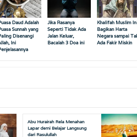
Puasa Daud Adalah
Jika Rasanya
Khalifah Muslim In
Puasa Sunnah yang
Seperti Tidak Ada
Bagikan Harta
Paling Disenangi
Jalan Keluar,
Negara sampai Ta
llah, Ini
Bacalah 3 Doa ini
Ada Fakir Miskin
Penjelasannya
Abu Hurairah Rela Menahan
Lapar demi Belajar Langsung
dari Rasulullah