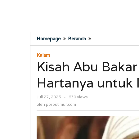
Kisah
Homepage
»
Beranda
»
Abu
Bakar
Kalam
Serahkan
Kisah Abu Baka
Semua
Hartanya
Hartanya untuk 
untuk
Islam
oleh
Juli 27, 2025
-
630 views
porostimur.com
oleh
porostimur.com