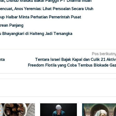
ai, Dishub Maluku Bakal Panggil PT Dharma Indah
encuat, Anos Yeremias: Lihat Persoalan Secara Utuh
up Halbar Minta Perhatian Pemerintah Pusat
trean Panjang
u Bhayangkari di Halteng Jadi Tersangka
Pos berikutn
nta
Tentara Israel Bajak Kapal dan Culik 21 Aktiv
Freedom Flotila yang Coba Tembus Blokade Ga