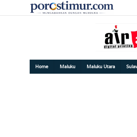
Lewati
ke
konten
Home
Maluku
Maluku Utara
Sula