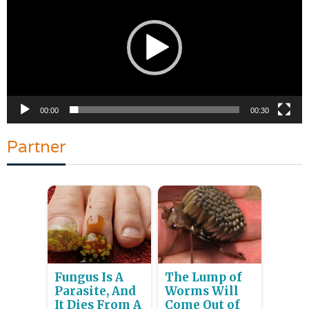
00:00
00:30
Partner
Fungus Is A
The Lump of
Parasite, And
Worms Will
It Dies From A
Come Out of