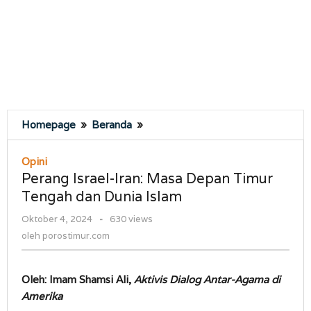
Perang
Homepage
»
Beranda
»
Israel-
Iran:
Opini
Masa
Perang Israel-Iran: Masa Depan Timur
Depan
Tengah dan Dunia Islam
Timur
Tengah
oleh
Oktober 4, 2024
-
630 views
dan
porostimur.com
oleh
porostimur.com
Dunia
Islam
Oleh: Imam Shamsi Ali,
Aktivis Dialog Antar-Agama di
Amerika