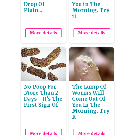
Drop Of
You in The
Plain...
Morning. Try
it
More details
More details
No Poop For
The Lump Of
More Than 2
Worms Will
Days - It's The
Come Out Of
First Sign Of
You In The
Morning. Try
It
More details
More details