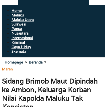
Home
Maluku
Maluku Utara
Sulawesi
Papua
Nusantara
Internasional
Kriminal
Gaya Hidup
Skemata
Sidang
Homepage
»
Beranda
»
Brimob
Maren
Maut
Dipindah
Sidang Brimob Maut Dipindah
ke
Ambon,
ke Ambon, Keluarga Korban
Keluarga
Korban
Nilai Kapolda Maluku Tak
Nilai
Kapolda