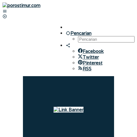
Lewati
ke
konten
Pencarian
Facebook
Twitter
Pinterest
RSS