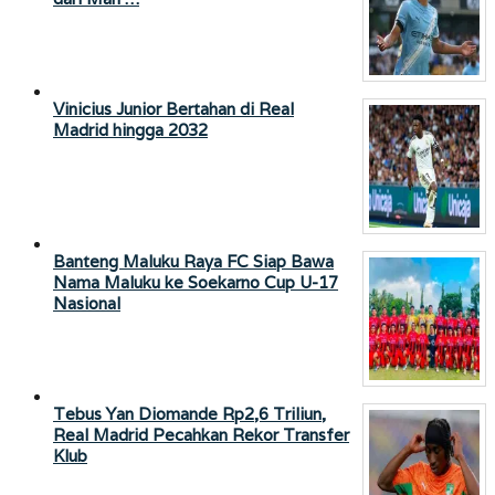
Vinicius Junior Bertahan di Real
Madrid hingga 2032
Banteng Maluku Raya FC Siap Bawa
Nama Maluku ke Soekarno Cup U-17
Nasional
Tebus Yan Diomande Rp2,6 Triliun,
Real Madrid Pecahkan Rekor Transfer
Klub