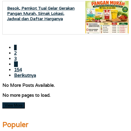
Besok, Pemkot Tual Gelar Gerakan
Pangan Murah, Simak Lokasi,
Jadwal dan Daftar Harganya
1
2
3
…
154
Berikutnya
No More Posts Available.
No more pages to load.
View More
Populer