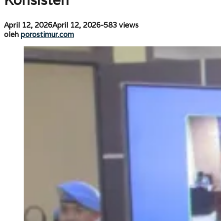
Konsisten
Maluku
Tak
Konsisten
oleh
April 12, 2026
April 12, 2026
-
583 views
porostimur.com
oleh
porostimur.com