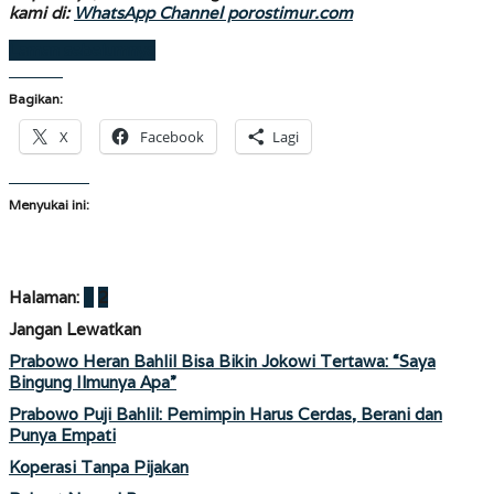
kami di:
WhatsApp Channel porostimur.com
Laman sebelumnya
Bagikan:
X
Facebook
Lagi
Menyukai ini:
Halaman:
1
2
Jangan Lewatkan
Prabowo Heran Bahlil Bisa Bikin Jokowi Tertawa: “Saya
Bingung Ilmunya Apa”
Prabowo Puji Bahlil: Pemimpin Harus Cerdas, Berani dan
Punya Empati
Koperasi Tanpa Pijakan