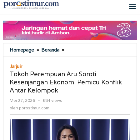
Lewati
ke
konten
Tokoh
Homepage
»
Beranda
»
Perempuan
Aru
Jarjuir
Soroti
Tokoh Perempuan Aru Soroti
Kesenjangan
Kesenjangan Ekonomi Pemicu Konflik
Ekonomi
Antar Kelompok
Pemicu
Konflik
oleh
Mei 27, 2026
-
684 views
Antar
porostimur.com
oleh
porostimur.com
Kelompok