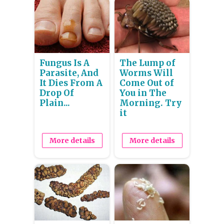
Fungus Is A
The Lump of
Parasite, And
Worms Will
It Dies From A
Come Out of
Drop Of
You in The
Plain...
Morning. Try
it
More details
More details