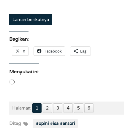
Laman berikutnya
Bagikan:
X
Facebook
Lagi
Menyukai ini:
Memuat...
Halaman:
1
2
3
4
5
6
Ditag
#opini #isa #ansori