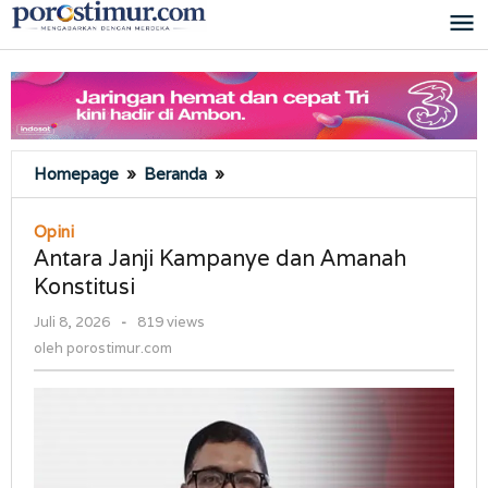
Lewati
ke
konten
Antara
Homepage
»
Beranda
»
Janji
Kampanye
Opini
dan
Antara Janji Kampanye dan Amanah
Amanah
Konstitusi
Konstitusi
oleh
Juli 8, 2026
-
819 views
porostimur.com
oleh
porostimur.com