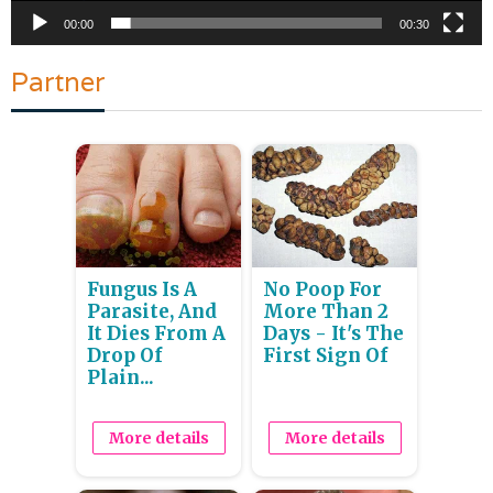
00:00
00:30
Partner
Fungus Is A
No Poop For
Parasite, And
More Than 2
It Dies From A
Days - It's The
Drop Of
First Sign Of
Plain...
More details
More details