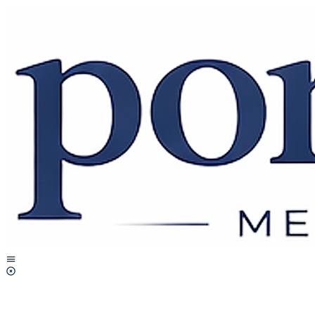
Lewati
ke
konten