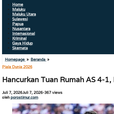
Home
Maluku
Maluku Utara
Sulawesi
Papua
Nusantara
Internasional
Kriminal
Gaya Hidup
Skemata
Hancurkan
Homepage
»
Beranda
»
Tuan
Piala Dunia 2026
Rumah
AS
Hancurkan Tuan Rumah AS 4-1, B
4-
1,
Belgia
oleh
Juli 7, 2026
Juli 7, 2026
-
367 views
Tantang
porostimur.com
oleh
porostimur.com
Spanyol
di
Perempatfinal