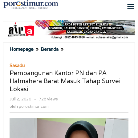
Lewati
ke
konten
Pembangunan
Homepage
»
Beranda
»
Kantor
PN
Sasadu
dan
Pembangunan Kantor PN dan PA
PA
Halmahera Barat Masuk Tahap Survei
Halmahera
Lokasi
Barat
Masuk
oleh
Juli 2, 2026
-
728 views
Tahap
porostimur.com
oleh
porostimur.com
Survei
Lokasi