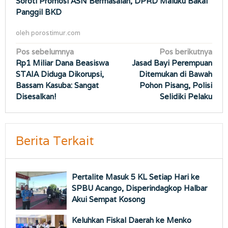
Soroti Promosi ASN Bermasalah, DPRD Maluku Bakal
Panggil BKD
oleh
porostimur.com
Navigasi
Pos sebelumnya
Pos berikutnya
Rp1 Miliar Dana Beasiswa
Jasad Bayi Perempuan
pos
STAIA Diduga Dikorupsi,
Ditemukan di Bawah
Bassam Kasuba: Sangat
Pohon Pisang, Polisi
Disesalkan!
Selidiki Pelaku
Berita Terkait
Pertalite Masuk 5 KL Setiap Hari ke
SPBU Acango, Disperindagkop Halbar
Akui Sempat Kosong
Keluhkan Fiskal Daerah ke Menko