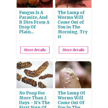
Fungus Is A
The Lump of
Parasite, And
Worms Will
It Dies From A
Come Out of
Drop Of
You in The
Plain...
Morning. Try
it
More details
More details
No Poop For
The Lump Of
More Than 2
Worms Will
Days - It's The
Come Out Of
First Sign Of
You In The