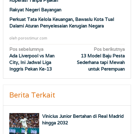
Koperasi Tanpa Pijakan
Rakyat Negeri Bayangan
Perkuat Tata Kelola Keuangan, Bawaslu Kota Tual
Dalami Aturan Penyelesaian Kerugian Negara
oleh
porostimur.com
Navigasi
Pos sebelumnya
Pos berikutnya
Ada Liverpool vs Man
13 Model Baju Pesta
pos
City, Ini Jadwal Liga
Sederhana tapi Mewah
Inggris Pekan Ke-13
untuk Perempuan
Berita Terkait
Vinicius Junior Bertahan di Real Madrid
hingga 2032