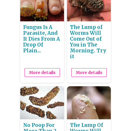
Fungus Is A
The Lump of
Parasite, And
Worms Will
It Dies From A
Come Out of
Drop Of
You in The
Plain...
Morning. Try
it
More details
More details
No Poop For
The Lump Of
More Than 2
Worms Will