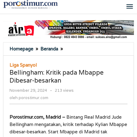
Lewati
ke
konten
Bellingham:
Homepage
»
Beranda
»
Kritik
pada
Liga Spanyol
Mbappe
Bellingham: Kritik pada Mbappe
Dibesar-
Dibesar-besarkan
besarkan
oleh
November 29, 2024
-
213 views
porostimur.com
oleh
porostimur.com
Porostimur.com, Madrid –
Bintang Real Madrid Jude
Bellingham mengatakan, kritik terhadap Kylian Mbappe
dibesar-besarkan. Start Mbappe di Madrid tak