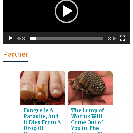
00:00
00:30
Partner
Fungus Is A
The Lump of
Parasite, And
Worms Will
It Dies From A
Come Out of
Drop Of
You in The