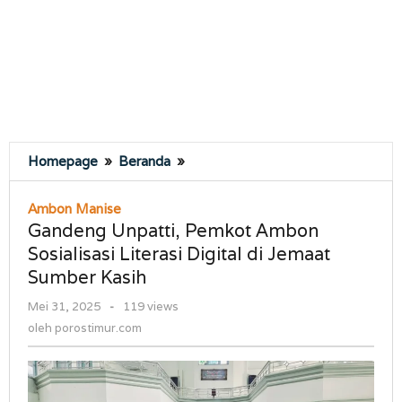
Gandeng
Homepage
»
Beranda
»
Unpatti,
Pemkot
Ambon Manise
Ambon
Gandeng Unpatti, Pemkot Ambon
Sosialisasi
Sosialisasi Literasi Digital di Jemaat
Literasi
Sumber Kasih
Digital
di
oleh
Mei 31, 2025
-
119 views
Jemaat
porostimur.com
oleh
porostimur.com
Sumber
Kasih