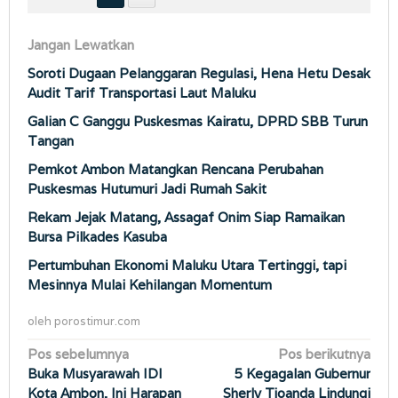
Jangan Lewatkan
Soroti Dugaan Pelanggaran Regulasi, Hena Hetu Desak
Audit Tarif Transportasi Laut Maluku
Galian C Ganggu Puskesmas Kairatu, DPRD SBB Turun
Tangan
Pemkot Ambon Matangkan Rencana Perubahan
Puskesmas Hutumuri Jadi Rumah Sakit
Rekam Jejak Matang, Assagaf Onim Siap Ramaikan
Bursa Pilkades Kasuba
Pertumbuhan Ekonomi Maluku Utara Tertinggi, tapi
Mesinnya Mulai Kehilangan Momentum
oleh
porostimur.com
Navigasi
Pos sebelumnya
Pos berikutnya
Buka Musyarawah IDI
5 Kegagalan Gubernur
pos
Kota Ambon, Ini Harapan
Sherly Tjoanda Lindungi