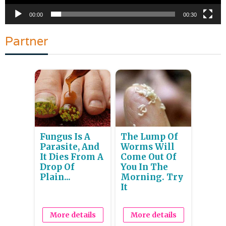
00:00
00:30
Partner
Fungus Is A
The Lump Of
Parasite, And
Worms Will
It Dies From A
Come Out Of
Drop Of
You In The
Plain...
Morning. Try
It
More details
More details