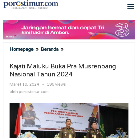
Lewati
ke
konten
Kajati
Homepage
»
Beranda
»
Maluku
Buka
Kajati Maluku Buka Pra Musrenbang
Pra
Nasional Tahun 2024
Musrenbang
Nasional
oleh
Maret 19, 2024
-
196 views
Tahun
porostimur.com
oleh
porostimur.com
2024