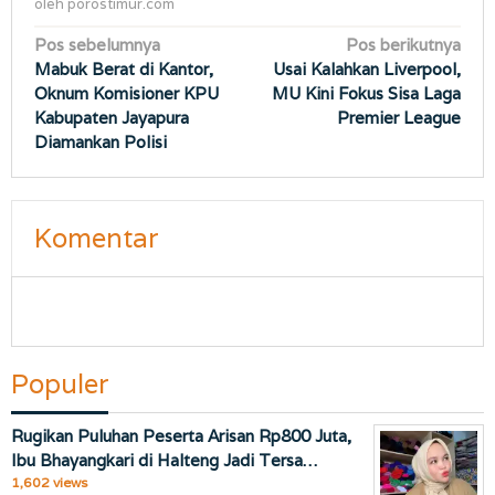
oleh
porostimur.com
Navigasi
Pos sebelumnya
Pos berikutnya
Mabuk Berat di Kantor,
Usai Kalahkan Liverpool,
pos
Oknum Komisioner KPU
MU Kini Fokus Sisa Laga
Kabupaten Jayapura
Premier League
Diamankan Polisi
Komentar
Populer
Rugikan Puluhan Peserta Arisan Rp800 Juta,
Ibu Bhayangkari di Halteng Jadi Tersa…
1,602 views