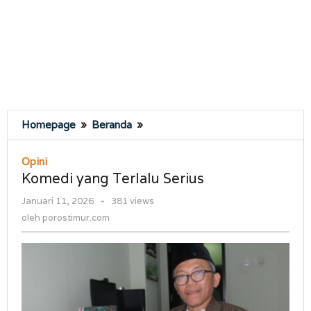
Komedi
Homepage
»
Beranda
»
yang
Terlalu
Opini
Serius
Komedi yang Terlalu Serius
oleh
Januari 11, 2026
-
381 views
porostimur.com
oleh
porostimur.com