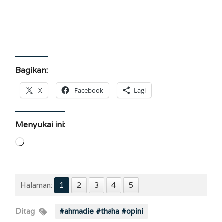
Bagikan:
X
Facebook
Lagi
Menyukai ini:
Memuat...
Halaman:
1
2
3
4
5
Ditag
#ahmadie #thaha #opini