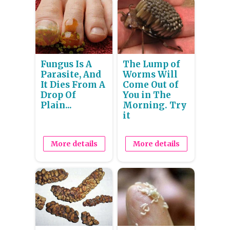
Fungus Is A
The Lump of
Parasite, And
Worms Will
It Dies From A
Come Out of
Drop Of
You in The
Plain...
Morning. Try
it
More details
More details