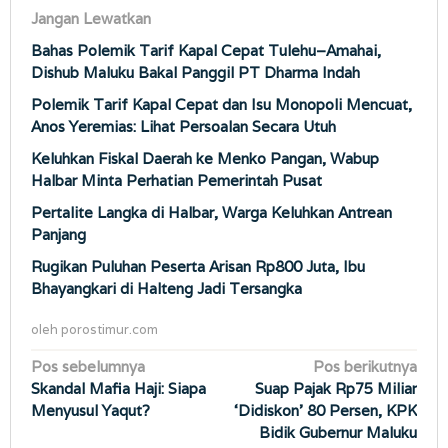
Jangan Lewatkan
Bahas Polemik Tarif Kapal Cepat Tulehu–Amahai,
Dishub Maluku Bakal Panggil PT Dharma Indah
Polemik Tarif Kapal Cepat dan Isu Monopoli Mencuat,
Anos Yeremias: Lihat Persoalan Secara Utuh
Keluhkan Fiskal Daerah ke Menko Pangan, Wabup
Halbar Minta Perhatian Pemerintah Pusat
Pertalite Langka di Halbar, Warga Keluhkan Antrean
Panjang
Rugikan Puluhan Peserta Arisan Rp800 Juta, Ibu
Bhayangkari di Halteng Jadi Tersangka
oleh
porostimur.com
Navigasi
Pos sebelumnya
Pos berikutnya
Skandal Mafia Haji: Siapa
Suap Pajak Rp75 Miliar
pos
Menyusul Yaqut?
‘Didiskon’ 80 Persen, KPK
Bidik Gubernur Maluku