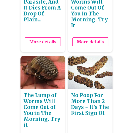
Parasite, And
Worms Will
It Dies From A
Come Out Of
Drop Of
You In The
Plain...
Morning. Try
It
More details
More details
The Lump of
No Poop For
Worms Will
More Than 2
Come Out of
Days - It's The
You in The
First Sign Of
Morning. Try
it