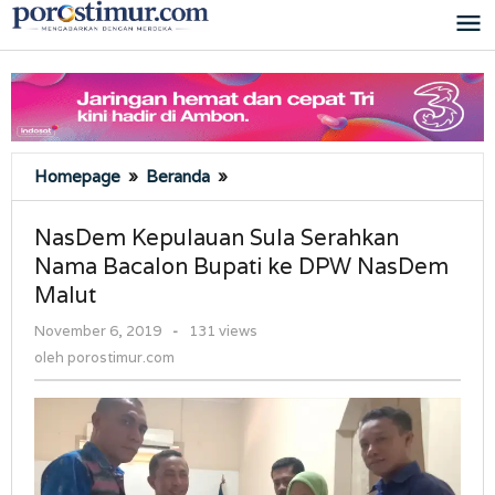
Lewati
ke
konten
NasDem
Homepage
»
Beranda
»
Kepulauan
Sula
NasDem Kepulauan Sula Serahkan
Serahkan
Nama Bacalon Bupati ke DPW NasDem
Nama
Malut
Bacalon
Bupati
oleh
November 6, 2019
-
131 views
ke
porostimur.com
oleh
porostimur.com
DPW
NasDem
Malut