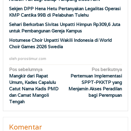
Sekjen DPP Hena Hetu Pertanyakan Legalitas Operasi
KMP Cantika 99B di Pelabuhan Tulehu
Sehari Berkorban Sivitas Unpatti Himpun Rp309,6 Juta
untuk Pembangunan Gereja Kampus
Hotumese Choir Unpatti Wakili Indonesia di World
Choir Games 2026 Swedia
oleh
porostimur.com
Navigasi
Pos sebelumnya
Pos berikutnya
Mangkir dari Rapat
Pertemuan Implementasi
pos
Umum, Kades Capalulu
SPPT-PKKTP yang
Catut Nama Kadis PMD
Menjamin Akses Peradilan
dan Camat Mangoli
bagi Perempuan
Tengah
Komentar