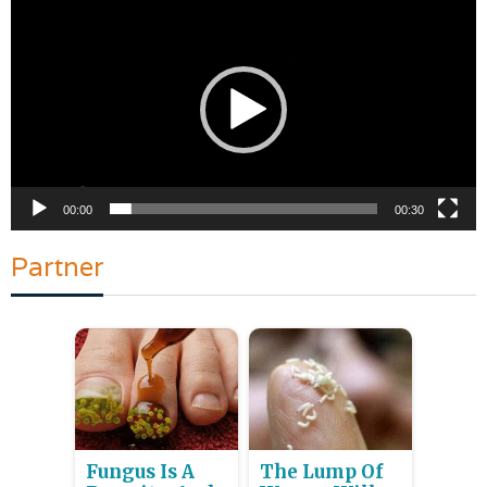
Video
00:00
00:30
Partner
Fungus Is A
The Lump Of