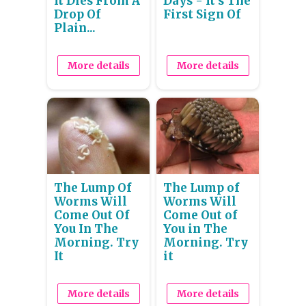
It Dies From A
Days - It's The
Drop Of
First Sign Of
Plain...
More details
More details
The Lump Of
The Lump of
Worms Will
Worms Will
Come Out Of
Come Out of
You In The
You in The
Morning. Try
Morning. Try
It
it
More details
More details