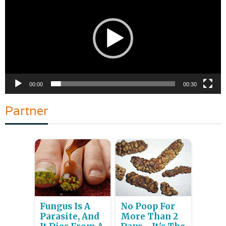
00:00
00:30
Partner
Fungus Is A
No Poop For
Parasite, And
More Than 2