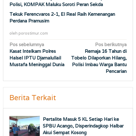
Polisi, KOMPAK Maluku Soroti Peran Sekda
Tekuk Ferencvaros 2-1, El Real Raih Kemenangan
Perdana Pramusim
oleh
porostimur.com
Navigasi
Pos sebelumnya
Pos berikutnya
Kasat Intelkam Polres
Remaja 16 Tahun di
pos
Halsel IPTU Djamalullail
Tobelo Dilaporkan Hilang,
Mustafa Meninggal Dunia
Polisi Imbau Warga Bantu
Pencarian
Berita Terkait
Pertalite Masuk 5 KL Setiap Hari ke
SPBU Acango, Disperindagkop Halbar
Akui Sempat Kosong