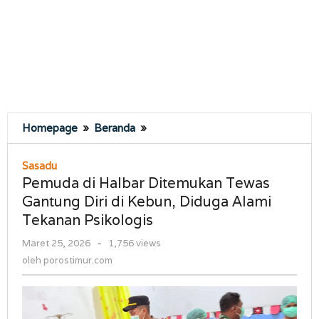
Pemuda
Homepage
»
Beranda
»
di
Halbar
Sasadu
Ditemukan
Pemuda di Halbar Ditemukan Tewas
Tewas
Gantung Diri di Kebun, Diduga Alami
Gantung
Tekanan Psikologis
Diri
di
oleh
Maret 25, 2026
-
1,756 views
Kebun,
porostimur.com
oleh
porostimur.com
Diduga
Alami
Tekanan
Psikologis