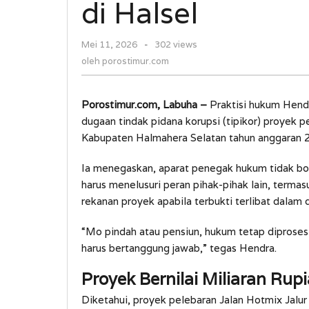
di Halsel
Rp11,9
Miliar
oleh
Mei 11, 2026
-
302 views
di
porostimur.com
Halsel
oleh
porostimur.com
Porostimur.com, Labuha –
Praktisi hukum Hend
dugaan tindak pidana korupsi (tipikor) proyek 
Kabupaten Halmahera Selatan tahun anggaran 
Ia menegaskan, aparat penegak hukum tidak bol
harus menelusuri peran pihak-pihak lain, term
rekanan proyek apabila terbukti terlibat dala
“Mo pindah atau pensiun, hukum tetap diproses
harus bertanggung jawab,” tegas Hendra.
Proyek Bernilai Miliaran Rup
Diketahui, proyek pelebaran Jalan Hotmix Jalur