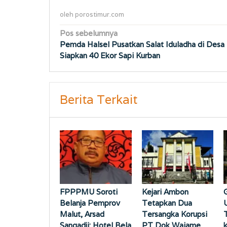
oleh
porostimur.com
Navigasi
Pos sebelumnya
Pemda Halsel Pusatkan Salat Iduladha di Desa 
pos
Siapkan 40 Ekor Sapi Kurban
Berita Terkait
FPPPMU Soroti
Kejari Ambon
Belanja Pemprov
Tetapkan Dua
Malut, Arsad
Tersangka Korupsi
Sangadji: Hotel Bela
PT Dok Waiame,