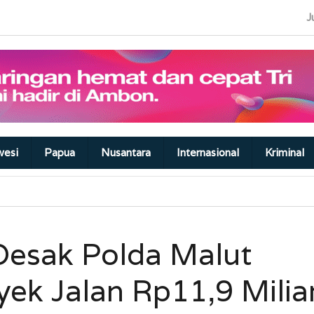
J
wesi
Papua
Nusantara
Internasional
Kriminal
Desak Polda Malut
yek Jalan Rp11,9 Milia