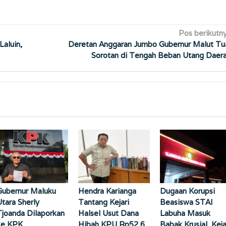
Pos berikutn
Laluin,
Deretan Anggaran Jumbo Gubernur Malut Tu
Sorotan di Tengah Beban Utang Daer
Gubernur Maluku
Hendra Karianga
Dugaan Korupsi
Utara Sherly
Tantang Kejari
Beasiswa STAI
Tjoanda Dilaporkan
Halsel Usut Dana
Labuha Masuk
ke KPK
Hibah KPU Rp52,6
Babak Krusial, Keja