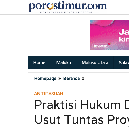
Lewati
ke
konten
Home
Maluku
Maluku Utara
Sula
Praktisi
Homepage
»
Beranda
»
Hukum
Desak
ANTIRASUAH
Polda
Praktisi Hukum 
Malut
Usut
Usut Tuntas Pro
Tuntas
Proyek
Jalan