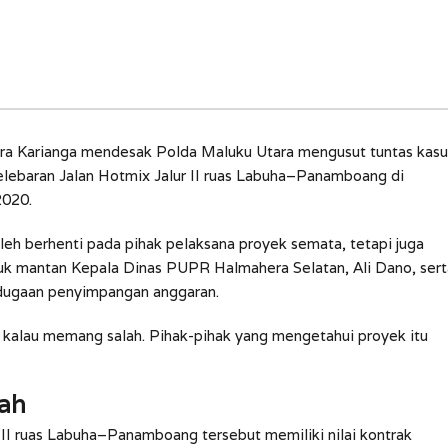
ra Karianga mendesak Polda Maluku Utara mengusut tuntas kasu
pelebaran Jalan Hotmix Jalur II ruas Labuha–Panamboang di
2020.
eh berhenti pada pihak pelaksana proyek semata, tetapi juga
asuk mantan Kepala Dinas PUPR Halmahera Selatan, Ali Dano, sert
m dugaan penyimpangan anggaran.
 kalau memang salah. Pihak-pihak yang mengetahui proyek itu
iah
 II ruas Labuha–Panamboang tersebut memiliki nilai kontrak