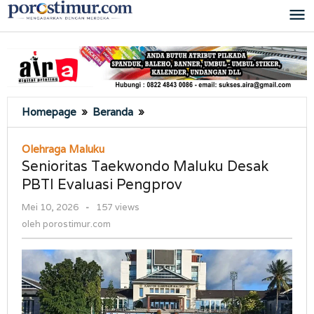
Lewati
ke
konten
Senioritas
Homepage
»
Beranda
»
Taekwondo
Maluku
Olehraga Maluku
Desak
Senioritas Taekwondo Maluku Desak
PBTI
PBTI Evaluasi Pengprov
Evaluasi
Pengprov
oleh
Mei 10, 2026
-
157 views
porostimur.com
oleh
porostimur.com