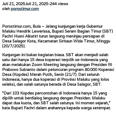
dari
oleh
Juli 21, 2025
Juli 21, 2025
-
244 views
Jakarta
porostimur.com
oleh
porostimur.com
Porostimur.com, Bula
– Jelang kunjungan kerja Gubernur
Maluku Hendrik Lewerissa, Bupati Seram Bagian Timur (SBT)
Fachri Husni Alkatiri turun langsung meninjau persiapan di
Desa Salagor Kota, Kecamatan Siritaun Wida Timur, Minggu
(20/7/2025).
Kunjungan ini bukan kegiatan biasa. SBT akan menjadi salah
satu dari hanya 15 desa koperasi terpilih se-Indonesia yang
akan melakukan Zoom Meeting langsung dengan Presiden RI
Prabowo Subianto dalam peluncuran program 80.000 Koperasi
Desa (Kopdes) Merah Putih, Senin (21/7). Dari seluruh
Indonesia, hanya dua koperasi di Provinsi Maluku yang lolos
seleksi, dan salah satunya berada di Desa Salagor, SBT.
“Dari 103 Kopdes percontohan di Indonesia hanya 15 yang
dipilih untuk berdialog langsung dengan Presiden. Maluku
dapat dua kuota, dan SBT salah satunya. Ini momen sejarah,”
kata Bupati Fachri dalam arahannya kepada warga setempat.