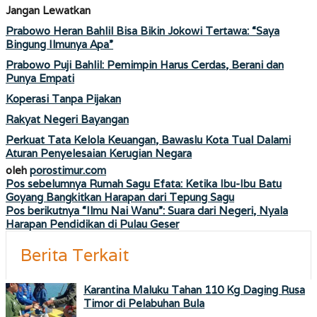
Jangan Lewatkan
Prabowo Heran Bahlil Bisa Bikin Jokowi Tertawa: “Saya
Bingung Ilmunya Apa”
Prabowo Puji Bahlil: Pemimpin Harus Cerdas, Berani dan
Punya Empati
Koperasi Tanpa Pijakan
Rakyat Negeri Bayangan
Perkuat Tata Kelola Keuangan, Bawaslu Kota Tual Dalami
Aturan Penyelesaian Kerugian Negara
oleh
porostimur.com
Navigasi
Pos sebelumnya
Rumah Sagu Efata: Ketika Ibu-Ibu Batu
Goyang Bangkitkan Harapan dari Tepung Sagu
pos
Pos berikutnya
“Ilmu Nai Wanu”: Suara dari Negeri, Nyala
Harapan Pendidikan di Pulau Geser
Berita Terkait
Karantina Maluku Tahan 110 Kg Daging Rusa
Timor di Pelabuhan Bula