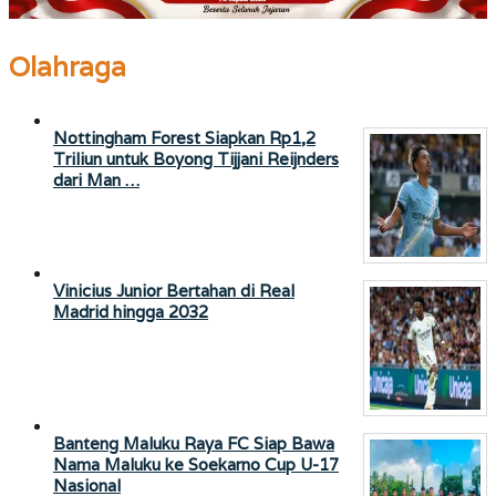
Olahraga
Nottingham Forest Siapkan Rp1,2
Triliun untuk Boyong Tijjani Reijnders
dari Man …
Vinicius Junior Bertahan di Real
Madrid hingga 2032
Banteng Maluku Raya FC Siap Bawa
Nama Maluku ke Soekarno Cup U-17
Nasional