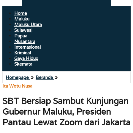
Home
Maluku
Maluku Utara
Sulawesi
Papua
Nusantara
Internasional
Kriminal
Gaya Hidup
Skemata
SBT
Homepage
»
Beranda
»
Bersiap
Ita Wotu Nusa
Sambut
Kunjungan
SBT Bersiap Sambut Kunjungan
Gubernur
Maluku,
Gubernur Maluku, Presiden
Presiden
Pantau
Pantau Lewat Zoom dari Jakarta
Lewat
Zoom