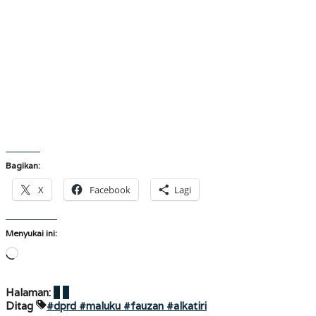
Bagikan:
X
Facebook
Lagi
Menyukai ini:
Memuat...
Halaman:
1
2
Ditag
#dprd #maluku #fauzan #alkatiri