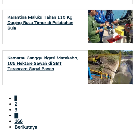
Karantina Maluku Tahan 110 Kg
Daging Rusa Timor di Pelabuhan
Bula
Kemarau Ganggu Irigasi Matakabo,
185 Hektare Sawah di SBT
Terancam Gagal Panen
1
2
3
…
166
Berikutnya