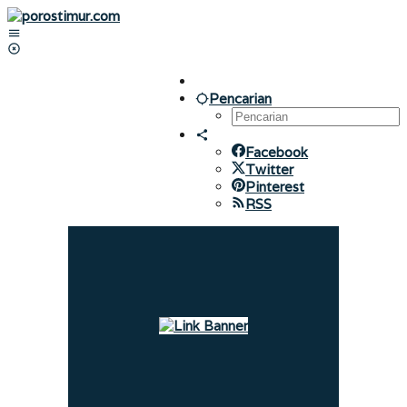
Lewati
ke
konten
Pencarian
Facebook
Twitter
Pinterest
RSS