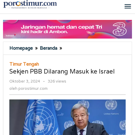
Lewati
ke
konten
Sekjen
Homepage
»
Beranda
»
PBB
Dilarang
Timur Tengah
Masuk
Sekjen PBB Dilarang Masuk ke Israel
ke
Israel
oleh
Oktober 3, 2024
-
326 views
porostimur.com
oleh
porostimur.com