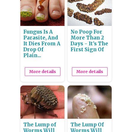
Fungus Is A
No Poop For
Parasite, And
More Than 2
It Dies From A
Days - It's The
Drop Of
First Sign Of
Plain...
More details
More details
The Lump of
The Lump Of
Worms Will
Worms Will