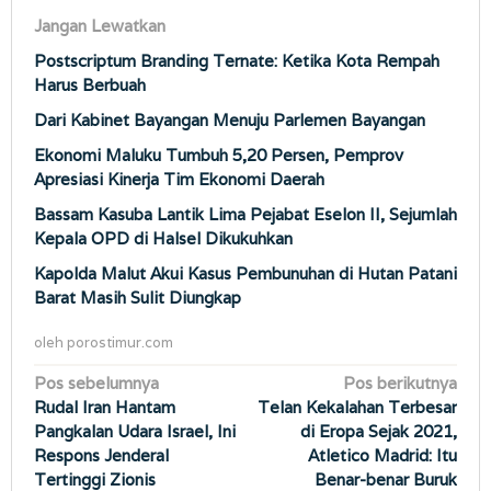
Jangan Lewatkan
Postscriptum Branding Ternate: Ketika Kota Rempah
Harus Berbuah
Dari Kabinet Bayangan Menuju Parlemen Bayangan
Ekonomi Maluku Tumbuh 5,20 Persen, Pemprov
Apresiasi Kinerja Tim Ekonomi Daerah
Bassam Kasuba Lantik Lima Pejabat Eselon II, Sejumlah
Kepala OPD di Halsel Dikukuhkan
Kapolda Malut Akui Kasus Pembunuhan di Hutan Patani
Barat Masih Sulit Diungkap
oleh
porostimur.com
Navigasi
Pos sebelumnya
Pos berikutnya
Rudal Iran Hantam
Telan Kekalahan Terbesar
pos
Pangkalan Udara Israel, Ini
di Eropa Sejak 2021,
Respons Jenderal
Atletico Madrid: Itu
Tertinggi Zionis
Benar-benar Buruk