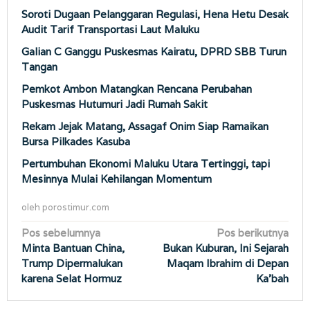
Soroti Dugaan Pelanggaran Regulasi, Hena Hetu Desak
Audit Tarif Transportasi Laut Maluku
Galian C Ganggu Puskesmas Kairatu, DPRD SBB Turun
Tangan
Pemkot Ambon Matangkan Rencana Perubahan
Puskesmas Hutumuri Jadi Rumah Sakit
Rekam Jejak Matang, Assagaf Onim Siap Ramaikan
Bursa Pilkades Kasuba
Pertumbuhan Ekonomi Maluku Utara Tertinggi, tapi
Mesinnya Mulai Kehilangan Momentum
oleh
porostimur.com
Navigasi
Pos sebelumnya
Pos berikutnya
Minta Bantuan China,
Bukan Kuburan, Ini Sejarah
pos
Trump Dipermalukan
Maqam Ibrahim di Depan
karena Selat Hormuz
Ka’bah