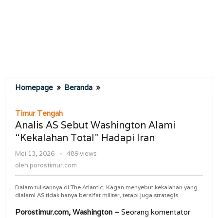
Analis
Homepage
»
Beranda
»
AS
Sebut
Timur Tengah
Washington
Analis AS Sebut Washington Alami
Alami
“Kekalahan Total” Hadapi Iran
“Kekalahan
Total”
oleh
Mei 13, 2026
-
489 views
Hadapi
porostimur.com
oleh
porostimur.com
Iran
Dalam tulisannya di The Atlantic, Kagan menyebut kekalahan yang
dialami AS tidak hanya bersifat militer, tetapi juga strategis.
Porostimur.com, Washington –
Seorang komentator