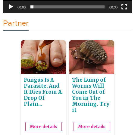
00:00
00:30
Partner
Fungus Is A
The Lump of
Parasite, And
Worms Will
It Dies From A
Come Out of
Drop Of
You in The
Plain...
Morning. Try
it
More details
More details