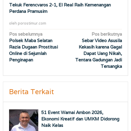
Tekuk Ferencvaros 2-1, El Real Raih Kemenangan
Perdana Pramusim
oleh
porostimur.com
Navigasi
Pos sebelumnya
Pos berikutnya
Polsek Maba Selatan
Sebar Video Asusila
pos
Razia Dugaan Prostitusi
Kekasih karena Gagal
Online di Sejumlah
Dapat Uang Nikah,
Penginapan
Tentara Gadungan Jadi
Tersangka
Berita Terkait
51 Event Warnai Ambon 2026,
Ekonomi Kreatif dan UMKM Didorong
Naik Kelas