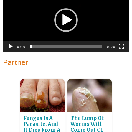
00:00
00:30
Partner
Fungus Is A
The Lump Of
Parasite, And
Worms Will
It Dies From A
Come Out Of