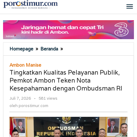
Lewati
ke
konten
Tingkatkan
Homepage
»
Beranda
»
Kualitas
Pelayanan
Ambon Manise
Publik,
Tingkatkan Kualitas Pelayanan Publik,
Pemkot
Pemkot Ambon Teken Nota
Ambon
Kesepahaman dengan Ombudsman RI
Teken
Nota
oleh
Juli 7, 2026
-
581 views
Kesepahaman
porostimur.com
oleh
porostimur.com
dengan
Ombudsman
RI