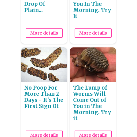
Drop Of
You In The
Plain...
Morning. Try
It
More details
More details
No Poop For
The Lump of
More Than 2
Worms Will
Days - It's The
Come Out of
First Sign Of
You in The
Morning. Try
it
More details
More details