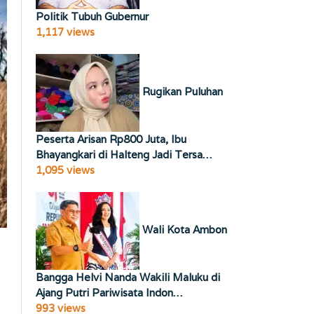
Politik Tubuh Gubernur
1,117 views
Rugikan Puluhan
Peserta Arisan Rp800 Juta, Ibu
Bhayangkari di Halteng Jadi Tersa…
1,095 views
Wali Kota Ambon
Bangga Helvi Nanda Wakili Maluku di
Ajang Putri Pariwisata Indon…
993 views