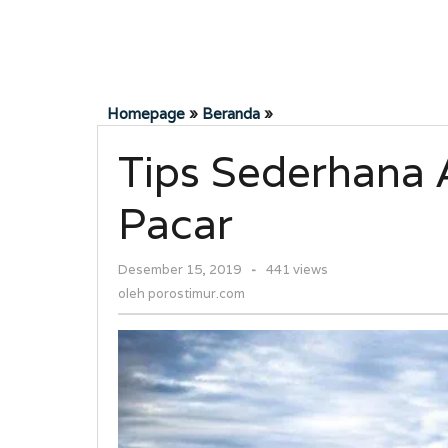
Tips
Homepage
»
Beranda
»
Sederhana
Tips Sederhana 
Agar
Pria
Jadi
Pacar
Idaman
Pacar
oleh
Desember 15, 2019
-
441 views
porostimur.com
oleh
porostimur.com