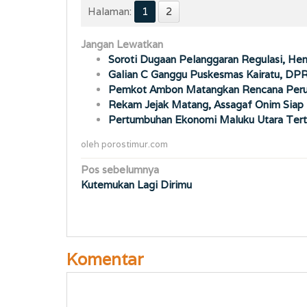
Halaman:
1
2
Jangan Lewatkan
Soroti Dugaan Pelanggaran Regulasi, Hen
Galian C Ganggu Puskesmas Kairatu, D
Pemkot Ambon Matangkan Rencana Perub
Rekam Jejak Matang, Assagaf Onim Siap 
Pertumbuhan Ekonomi Maluku Utara Tert
oleh
porostimur.com
Navigasi
Pos sebelumnya
Kutemukan Lagi Dirimu
pos
Komentar