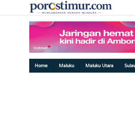
Lewati
ke
konten
Home
Maluku
Maluku Utara
Sula