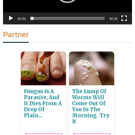
00:00
00:30
Partner
Fungus Is A
The Lump Of
Parasite, And
Worms Will
It Dies From A
Come Out Of
Drop Of
You In The
Plain...
Morning. Try
It