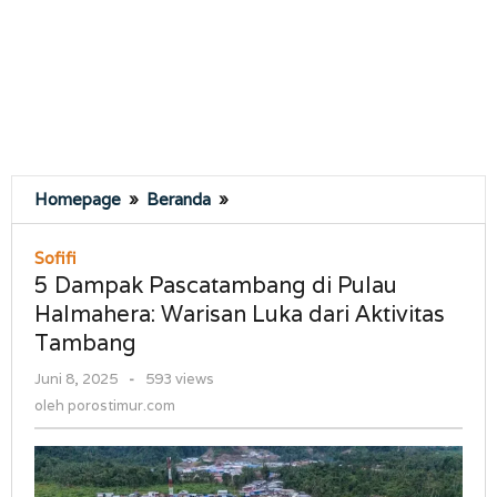
5
Homepage
»
Beranda
»
Dampak
Pascatambang
Sofifi
di
5 Dampak Pascatambang di Pulau
Pulau
Halmahera: Warisan Luka dari Aktivitas
Halmahera:
Tambang
Warisan
Luka
oleh
Juni 8, 2025
-
593 views
dari
porostimur.com
oleh
porostimur.com
Aktivitas
Tambang