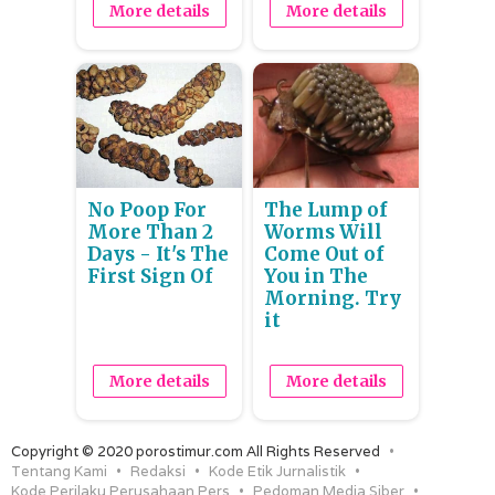
More details
More details
No Poop For
The Lump of
More Than 2
Worms Will
Days - It's The
Come Out of
First Sign Of
You in The
Morning. Try
it
More details
More details
Copyright © 2020 porostimur.com All Rights Reserved
Tentang Kami
Redaksi
Kode Etik Jurnalistik
Kode Perilaku Perusahaan Pers
Pedoman Media Siber