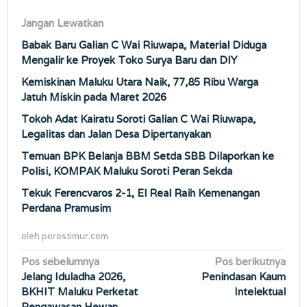
Jangan Lewatkan
Babak Baru Galian C Wai Riuwapa, Material Diduga
Mengalir ke Proyek Toko Surya Baru dan DIY
Kemiskinan Maluku Utara Naik, 77,85 Ribu Warga
Jatuh Miskin pada Maret 2026
Tokoh Adat Kairatu Soroti Galian C Wai Riuwapa,
Legalitas dan Jalan Desa Dipertanyakan
Temuan BPK Belanja BBM Setda SBB Dilaporkan ke
Polisi, KOMPAK Maluku Soroti Peran Sekda
Tekuk Ferencvaros 2-1, El Real Raih Kemenangan
Perdana Pramusim
oleh
porostimur.com
Navigasi
Pos sebelumnya
Pos berikutnya
Jelang Iduladha 2026,
Penindasan Kaum
pos
BKHIT Maluku Perketat
Intelektual
Pengawasan Hewan