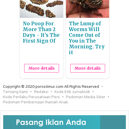
No Poop For
The Lump of
More Than 2
Worms Will
Days - It's The
Come Out of
First Sign Of
You in The
Morning. Try
it
More details
More details
Copyright © 2020 porostimur.com All Rights Reserved
Tentang Kami
Redaksi
Kode Etik Jurnalistik
Kode Perilaku Perusahaan Pers
Pedoman Media Siber
Pedoman Pemberitaan Ramah Anak