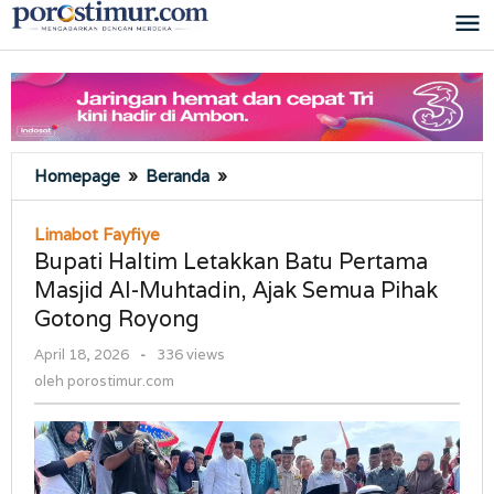
Lewati
ke
konten
Bupati
Homepage
»
Beranda
»
Haltim
Letakkan
Limabot Fayfiye
Batu
Bupati Haltim Letakkan Batu Pertama
Pertama
Masjid Al-Muhtadin, Ajak Semua Pihak
Masjid
Gotong Royong
Al-
Muhtadin,
oleh
April 18, 2026
-
336 views
Ajak
porostimur.com
oleh
porostimur.com
Semua
Pihak
Gotong
Royong