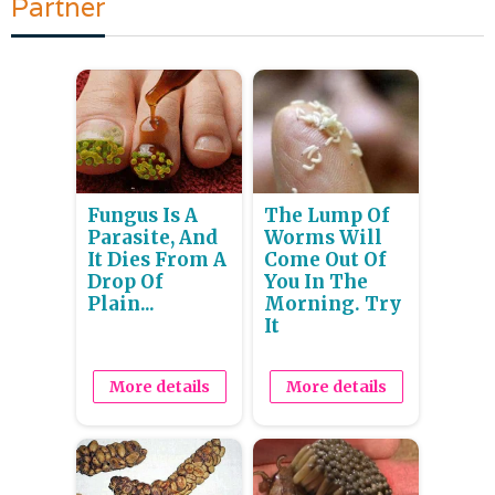
Partner
Fungus Is A
The Lump Of
Parasite, And
Worms Will
It Dies From A
Come Out Of
Drop Of
You In The
Plain...
Morning. Try
It
More details
More details