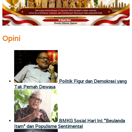
Opini
Politik Figur dan Demokrasi yang
Tak Pernah Dewasa
BMKG Sosial Hari Ini: “Beulanda
Itam” dan Populisme Sentimental