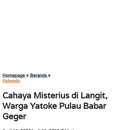
Cahaya
Homepage
»
Beranda
»
Misterius
Kalwedo
di
Langit,
Cahaya Misterius di Langit,
Warga
Yatoke
Warga Yatoke Pulau Babar
Pulau
Babar
Geger
Geger