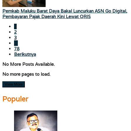
Pemkab Maluku Barat Daya Bakal Luncurkan ASN Go Digital,
Pembayaran Pajak Daerah Kini Lewat QRIS
1
2
3
…
78
Berikutnya
No More Posts Available.
No more pages to load.
View More
Populer