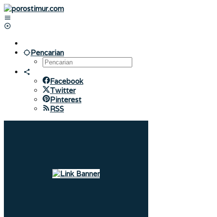
Lewati
ke
konten
Pencarian
Facebook
Twitter
Pinterest
RSS