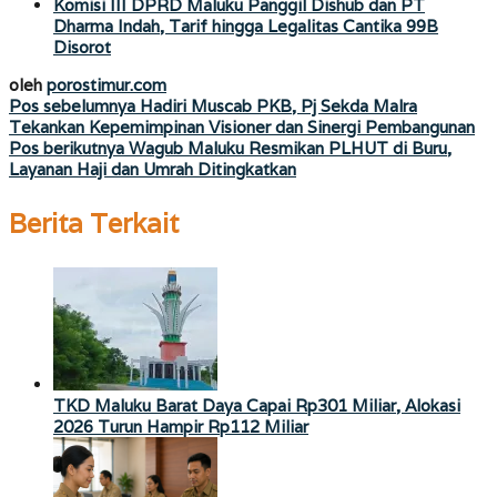
Komisi III DPRD Maluku Panggil Dishub dan PT
Dharma Indah, Tarif hingga Legalitas Cantika 99B
Disorot
oleh
porostimur.com
Navigasi
Pos sebelumnya
Hadiri Muscab PKB, Pj Sekda Malra
Tekankan Kepemimpinan Visioner dan Sinergi Pembangunan
pos
Pos berikutnya
Wagub Maluku Resmikan PLHUT di Buru,
Layanan Haji dan Umrah Ditingkatkan
Berita Terkait
TKD Maluku Barat Daya Capai Rp301 Miliar, Alokasi
2026 Turun Hampir Rp112 Miliar